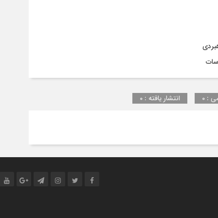
نانی
لاطون
هبردی
سل
رل‌پوپر
ی : 0
انتشار یافته : 0