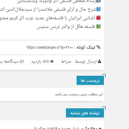
رساله منطقی فلسفی اثر لودویگ ویتگنشتاین
شرح حال و آرای فلسفی ملاصدرا از سیدجلال‌الدین آشت
آشنایی ایرانیان با فلسفه‌های جدید غرب اثر کریم مجت
فلسفه هگل از والتر ترنس ستیس
لینک کوتاه :
https://seratzanjan.ir/?p=4200
بر
ارسال توسط :
صراط
459 بازدید
دیدگاه‌ها
بس
از
عل
برچسب ها
طب
و
این مطلب بدون برچسب می باشد.
آیت
جو
نوشته های مشابه
آم
و
مطالبه‌گری نسل جدید و الزامات حکمرانی