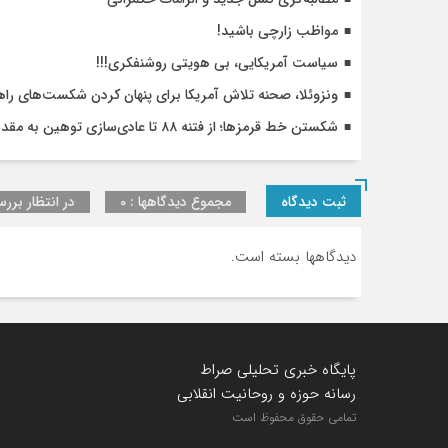
دی
مواظب زارچی باشید!
تا
اف
سیاست آمریکایی، بی هویتی روشنفکری!!!
و
ونزوئلا، صحنه تلاش آمریکا برای پنهان کردن شکست‌های را
را
شکستن خط قرمزها؛ از فتنه ۸۸ تا عادی‌سازی توهین به مقدسات
و
کا
ثبت دیدگاه
مجموع دیدگاهها : 0
در انتظار بررس
دیدگاهها بسته است.
پایگاه خبری تحلیلی صراط
رسانه حوزه و روحانیت انقلابی
تمامی حقوق محفوظ است