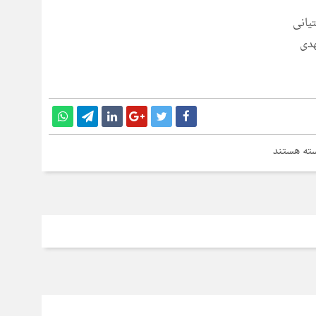
یانی
هدی
ای
ته هستند
امه
اطبایی
‌الله
ادی
لی