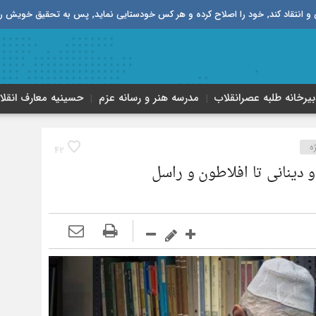
قیق خویش را تباه نموده است.
بیرخانه طلبه‌ عصر‌انقلاب
مدرسه هنر و رسانه عزم
حسینیه معارف انقلا
ه
42
و دینانی تا افلاطون و راسل