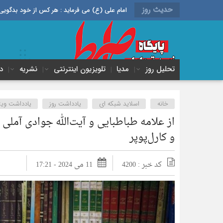
حدیث روز
امام علی (ع) می فرماید : هر کس از خود بدگویی و انتقاد کند٬ خود را اصلاح کرده و هر کس خودستایی نماید٬ پس به تح
تحلیل روز
مدیا
تلویزیون اینترنتی
نشریه
د
خانه
اسلاید شبکه ای
یادداشت روز
یادداشت ویژ
از علامه طباطبایی و آیت‌الله جوادی آملی 
و کارل‌پوپر
کد خبر : 4200
11 می 2024 - 17:21