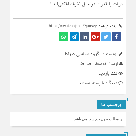
دولت با قدرت در حال تفرقه افکنی‌اند.!
لینک کوتاه :
https://seratzanjan.ir/?p=4599
نویسنده : گروه سیاسی صراط
ارسال توسط :
صراط
222 بازدید
برای
دیدگاه‌ها
بسته هستند
تندروهای
اصلاحطلب
برچسب ها
علیه
وفاق
این مطلب بدون برچسب می باشد.
پزشکیان؟!