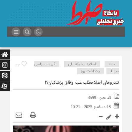
خانه
اسلاید شبکه ای
گروه سیاسی
33
صراط
یادداشت روز
تندروهای اصلاحطلب علیه وفاق پزشکیان؟!
کد خبر : 4599
18 دسامبر 2025 - 10:21