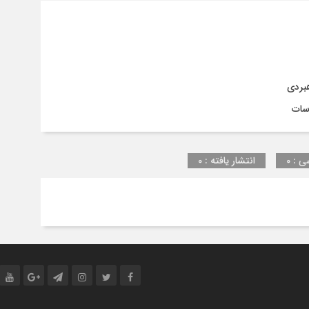
هبردی
ی : 0
انتشار یافته : 0