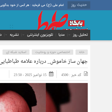
حدیث روز
امام علی (ع) می فرماید : هر کس از خود بدگویی و انتقاد کند٬ خود را اصلاح کرده و هر کس خودستایی نماید٬ پس به تح
تحلیل روز
مدیا
تلویزیون اینترنتی
نشریه
د
خانه
اختصاصی حوزه و روحانیت
اسلاید شبکه ای
جهان ساز خاموش_ درباره علامه طباطبایی
کد خبر : 4500
15 نوامبر 2025 - 23:50