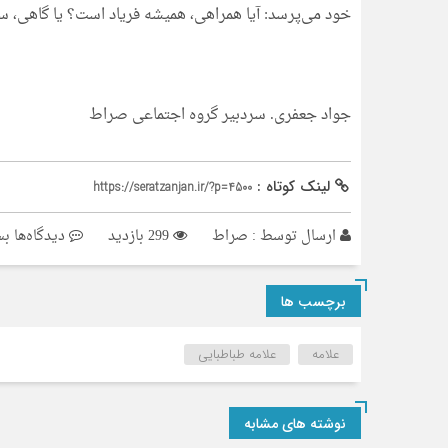
خود می‌پرسد: آیا همراهی، همیشه فریاد است؟ یا گاهی،
جواد جعفری. سردبیر گروه اجتماعی صراط
لینک کوتاه :
https://seratzanjan.ir/?p=4500
بر
ارسال توسط :
صراط
299 بازدید
دیدگاه‌ها
بس
جه
سا
برچسب ها
خا
در
علامه
علامه طباطبایی
عل
طب
نوشته های مشابه