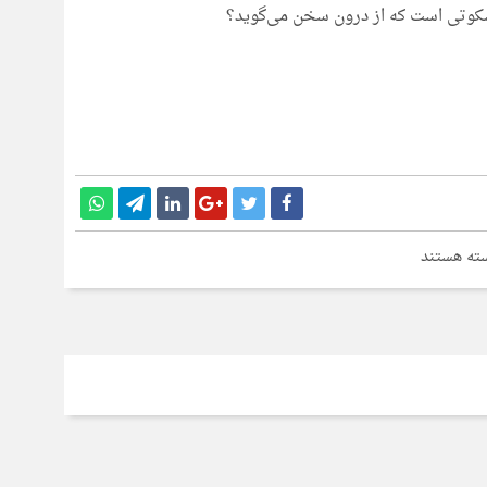
 سکوتی است که از درون سخن می‌گوید؟
ای
ته هستند
ان
ز
موش_
باره
امه
اطبایی