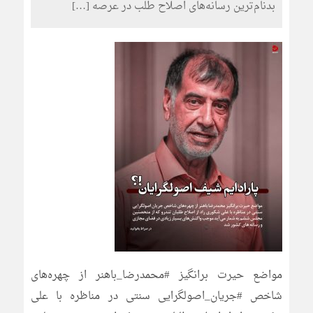
بدنام‌ترین رسانه‌های اصلاح طلب در عرصه […]
مواضع حیرت برانگیز #محمدرضا_باهنر از چهره‌های
شاخص #جریان_اصولگرایی سنتی در مناظره با علی