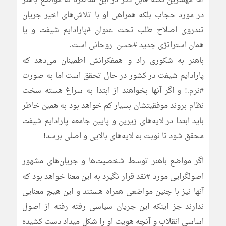
اما مهمترین نکته قابل ذکر در این مناظره نه مواضع باهنر
در مورد حجاب بلکه همراهی او با تلاش‌های اخیر جریان
تندروی اصلاح طلب تحت عنوان #پارادایم_شیفت و یا
همان استراتژی جدید #حسن_روحانی است.
باهنر به شکوری راد و همفکرانش اطمینان می‌دهد که
پارادایم شیفت در کشور در حال تحقق است اما به صورت
#نرم.! و اگر آنها بخواهند از ابتدا به سراغ هسته سخت
نظام بروند موفقیتشان بسیار کم خواهد بود به همین خاطر
باید ابتدا در لایه‌های زیرین و پایین جامعه پارادایم شیفت
محقق شود تا نوبت به لایه‌های بالایی و اصلی برسد!
اگر مواضع باهنر توسط شخصیت‌ها و جریان‌های مشهور
اصولگرایی مورد #نقد قرار نگیرد به این معنا خواهد بود که
آنها نیز با چنین مواضعی همراه هستند و این هیچ معنایی
ندارند جز اینکه این جریان سیاسی رفته رفته از اصول
اساسی انقلاب و آنچه هویت او را شکل میداد دست کشیده