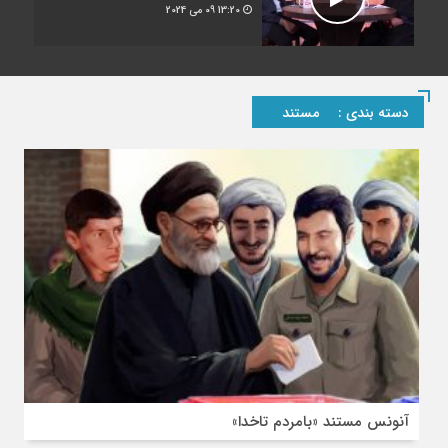
13:20
09 می 2024
دسته بندی :
مستند
آنونس مستند «بامردم تاخدا»