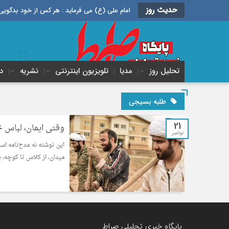
حدیث روز
امام علی (ع) می فرماید : هر کس از خود بدگویی و انتقاد کند٬ خود را اصلاح کرده و هر کس خودستایی نماید٬ پس به تح
تحلیل روز
مدیا
تلویزیون اینترنتی
نشریه
د
طلبه بسیجی
21
وقتی ایمان، لباس
نوامبر
این نوشته نه مدح‌نامه ا
میدان، از کلاس تا کوچه، 
پایگاه خبری تحلیلی صراط