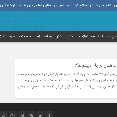
قیق خویش را تباه نموده است.
بیرخانه طلبه‌ عصر‌انقلاب
مدرسه هنر و رسانه عزم
حسینیه معارف انقلا
ت شدن برجام میشوند؟!
آغاز فرایند #اسنپ_بک و بازگشت تحریم ها، بار دیگر دو شخصیت به واسطه
 صفحه اول روزنامه های موافق و مخالف خود نشستند؛ جلیلی و روحانی.
ناظره‌طلبی روحانی (که کلیپ یک سال پیش آن توسط رسانه های همسویش