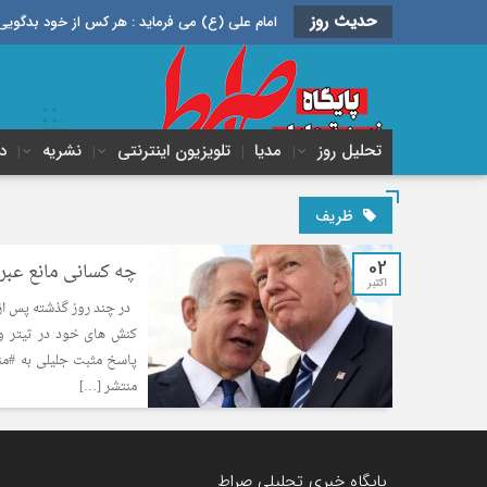
حدیث روز
امام علی (ع) می فرماید : هر کس از خود بدگویی و انتقاد کند٬ خود را اصلاح کرده و هر کس خودستایی نماید٬ پس به تح
تحلیل روز
مدیا
تلویزیون اینترنتی
نشریه
د
ظریف
02
چه کسانی مانع عبر
اکتبر
در چند روز گذشته پس از 
کنش های خود در تیتر و
پاسخ مثبت جلیلی به #م
منتشر […]
پایگاه خبری تحلیلی صراط