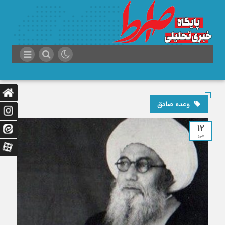
وعده صادق
12
می