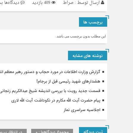
بر
ارسال توسط :
صراط
409 بازدید
دیدگاه‌ها
بس
از
جن
برچسب ها
با
حز
این مطلب بدون برچسب می باشد.
الل
بپ
نوشته های مشابه
گزارش وزارت اطلاعات در مورد حجاب و دستور رهبر معظم انق
هشدارهای ‎شهید رئیسی قبل از برجام!
قسمت جدید رویت با بررسی اندیشه شیخ عبدالکریم زنجانی
پیام حضرت آیت الله مکارم در نکوداشت آیت الله ﻻری
اجلاسیه سراسری نماز
ثبت دیدگاه
مجموع دیدگاهها : 0
در انتظار بررس