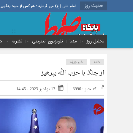
حدیث روز
امام علی (ع) می فرماید : هر کس از خود بدگویی و انتقاد کند٬ خود را اصلاح کرده و هر کس خودستایی نماید٬ پس به تح
تحلیل روز
مدیا
تلویزیون اینترنتی
نشریه
د
خانه
خبر ویژه
از جنگ با حزب الله بپرهیز
کد خبر : 3996
13 نوامبر 2023 - 14:45