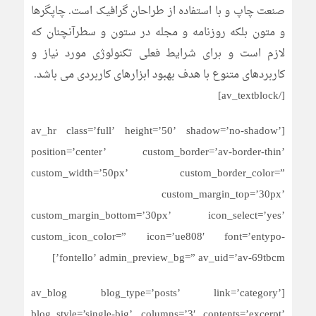
صنعت چاپ و با استفاده از طراحان گرافیک است. چاپگرها
و متون بلکه روزنامه و مجله در ستون و سطرآنچنان که
لازم است و برای شرایط فعلی تکنولوژی مورد نیاز و
کاربردهای متنوع با هدف بهبود ابزارهای کاربردی می باشد.
[/av_textblock]
[av_hr class=’full’ height=’50’ shadow=’no-shadow’
position=’center’ custom_border=’av-border-thin’
custom_width=’50px’ custom_border_color=”
custom_margin_top=’30px’
custom_margin_bottom=’30px’ icon_select=’yes’
custom_icon_color=” icon=’ue808′ font=’entypo-
fontello’ admin_preview_bg=” av_uid=’av-69tbcm’]
[av_blog blog_type=’posts’ link=’category’
blog_style=’single-big’ columns=’3′ contents=’excerpt’