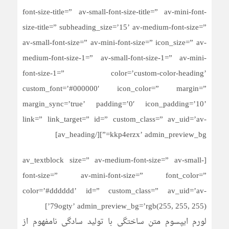
font-size-title=” av-small-font-size-title=” av-mini-font-
size-title=” subheading_size=’15’ av-medium-font-size=”
av-small-font-size=” av-mini-font-size=” icon_size=” av-
medium-font-size-1=” av-small-font-size-1=” av-mini-
font-size-1=” color=’custom-color-heading’
custom_font=’#000000′ icon_color=” margin=”
margin_sync=’true’ padding=’0′ icon_padding=’10’
link=” link_target=” id=” custom_class=” av_uid=’av-
kkp4erzx’ admin_preview_bg=”][/av_heading]
[av_textblock size=” av-medium-font-size=” av-small-
font-size=” av-mini-font-size=” font_color=”
color=’#dddddd’ id=” custom_class=” av_uid=’av-
79ogty’ admin_preview_bg=’rgb(255, 255, 255)’]
لورم ایپسوم متن ساختگی با تولید سادگی نامفهوم از