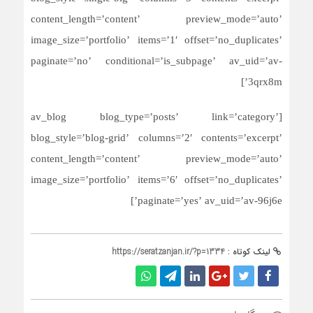
content_length=’content’ preview_mode=’auto’
image_size=’portfolio’ items=’1′ offset=’no_duplicates’
paginate=’no’ conditional=’is_subpage’ av_uid=’av-
3qrx8m’]
[av_blog blog_type=’posts’ link=’category’
blog_style=’blog-grid’ columns=’2′ contents=’excerpt’
content_length=’content’ preview_mode=’auto’
image_size=’portfolio’ items=’6′ offset=’no_duplicates’
paginate=’yes’ av_uid=’av-96j6e’]
لینک کوتاه :
https://seratzanjan.ir/?p=1334