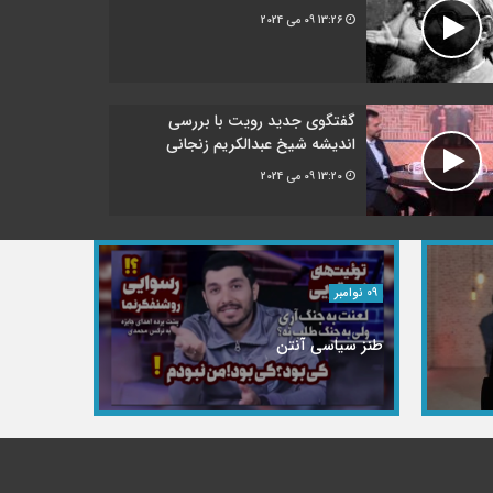
13:26
09 می 2024
گفتگوی جدید رویت با بررسی
اندیشه شیخ عبدالکریم زنجانی
13:20
09 می 2024
09 نوامبر
طنز سیاسی آنتن