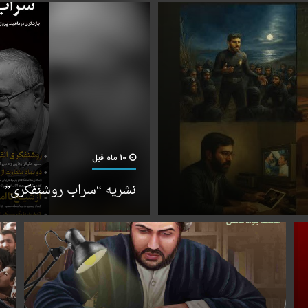
10 ماه قبل
نشریه “سراب روشنفکری”