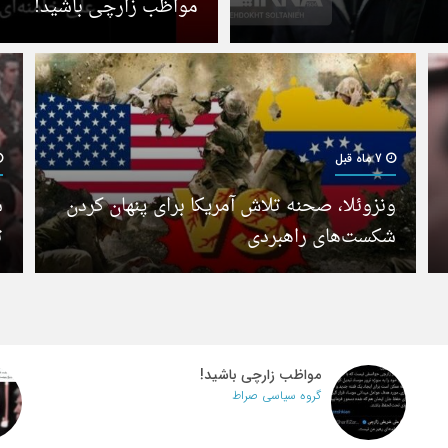
مواظب زارچی باشید!
7 ماه قبل
ونزوئلا، صحنه تلاش آمریکا برای پنهان کردن
شکست‌های راهبردی
ت
مواظب زارچی باشید!
گروه سیاسی صراط