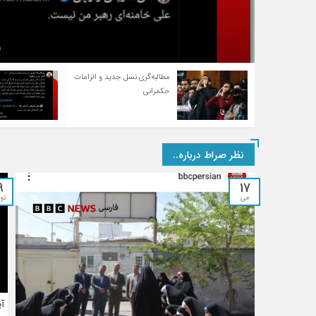
مطالبه‌گری نسل جدید و الزامات
مواظب زارچی باشید!
حکمرانی
نظر صراط درباره..
9
17
می
نوا
‏آ