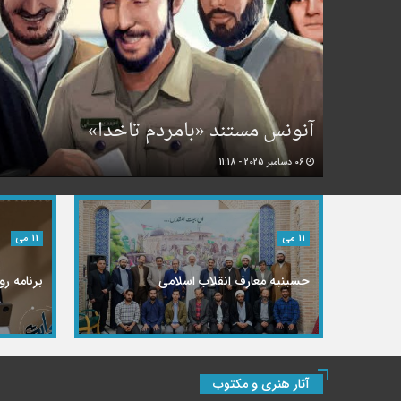
آنونس مستند «بامردم تاخدا»
06 دسامبر 2025 - 11:18
11 می
11 می
حسینیه معارف انقلاب اسلامی
برنامه ر
آثار هنری و مکتوب