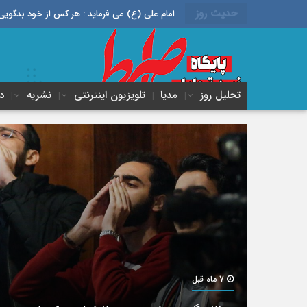
حدیث روز
امام علی (ع) می فرماید : هر کس از خود بدگویی و انتقاد کند٬ خود را اصلاح کرده و هر کس خودستایی نماید٬ پس به تح
تحلیل روز
مدیا
تلویزیون اینترنتی
نشریه
د
7 ماه قبل