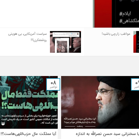
درحالی مخالفان خود را به داشتن ایدئولوژی(دینی یا [
سیاست آمریکایی، بی هویتی
ونزوئلا، صحنه ت
روشنفکری!!!
پنهان کردن شک
راهبردی...
08
0
مبر
نوامبر
یا سخنرانی سید حسن نصرالله به اندازه
آیا مملکت مال حزب‌اللهی‌هاست؟!