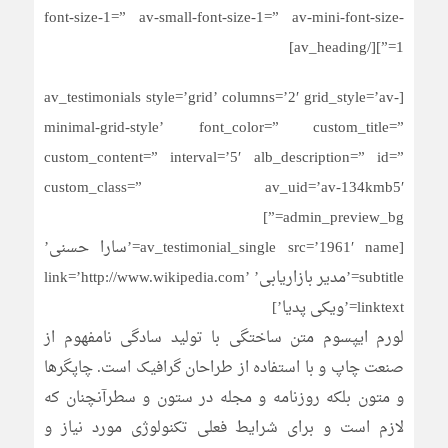
font-size-1=” av-small-font-size-1=” av-mini-font-size-
1=”][/av_heading]
[av_testimonials style=’grid’ columns=’2′ grid_style=’av-
minimal-grid-style’ font_color=” custom_title=”
custom_content=” interval=’5′ alb_description=” id=”
custom_class=” av_uid=’av-134kmb5′
admin_preview_bg=”]
[av_testimonial_single src=’1961′ name=’سارا حسنی’
subtitle=’مدیر بازاریابی’ link=’http://www.wikipedia.com’
linktext=’ویکی پدیا’]
لورم ایپسوم متن ساختگی با تولید سادگی نامفهوم از
صنعت چاپ و با استفاده از طراحان گرافیک است. چاپگرها
و متون بلکه روزنامه و مجله در ستون و سطرآنچنان که
لازم است و برای شرایط فعلی تکنولوژی مورد نیاز و