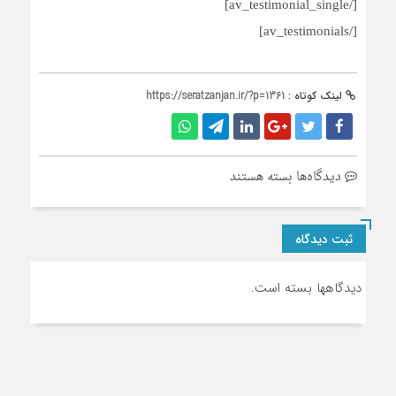
[/av_testimonial_single]
[/av_testimonials]
لینک کوتاه :
https://seratzanjan.ir/?p=1361
برای
دیدگاه‌ها
بسته هستند
دیدگاه
مشتریان
ثبت دیدگاه
دیدگاهها بسته است.