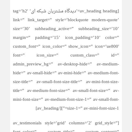
[av_heading heading=’دیدگاه مشتریان شبکه ای’ tag=’h2′
link=” link_target=” style=’blockquote modern-quote’
size=’30’ subheading_active=” subheading_size=’10’
margin=” padding=’15’ icon_padding=’10’ color=”
custom_font=” icon_color=” show_icon=” icon=’ue800′
font=” icon_size=” custom_class=” id=”
admin_preview_bg=” av-desktop-hide=” av-medium-
hide=” av-small-hide=” av-mini-hide=” av-medium-font-
size-title=” av-small-font-size-title=” av-mini-font-size-
title=” av-medium-font-size=” av-small-font-size=” av-
mini-font-size=” av-medium-font-size-1=” av-small-font-
size-1=” av-mini-font-size-1=”][/av_heading]
[av_testimonials style=’grid’ columns=’2′ grid_style=”