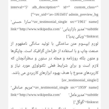
font_color=” custom_title=” custom_content=”
interval=’5′ alb_description=” id=” custom_class=”
av_uid=’av-1f61h01′ admin_preview_bg=”]
[av_testimonial_single src=’1961′ name=’سارا حسنی’
subtitle=’مدیر بازاریابی’ link=’http://www.wikipedia.com’
linktext=’ویکی پدیا’]
لورم ایپسوم متن ساختگی با تولید سادگی نامفهوم از
صنعت چاپ و با استفاده از طراحان گرافیک است. چاپگرها
و متون بلکه روزنامه و مجله در ستون و سطرآنچنان که
لازم است و برای شرایط فعلی تکنولوژی مورد نیاز و
کاربردهای متنوع با هدف بهبود ابزارهای کاربردی می باشد.
[/av_testimonial_single]
[av_testimonial_single src=’1959′ name=’مریم صادقی’
subtitle=’مدیرعامل’ link=’http://www.wikipedia.com’
linktext=’گوگل’]