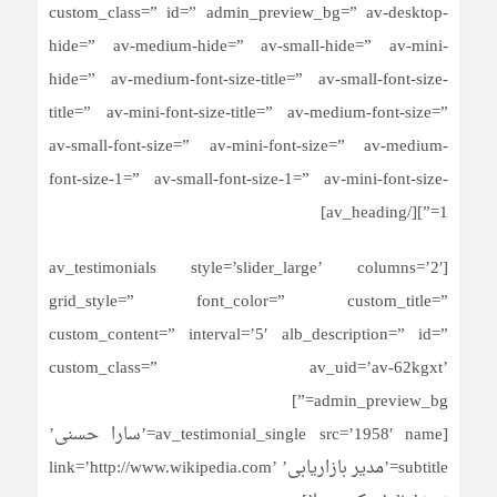
custom_class=” id=” admin_preview_bg=” av-desktop-
hide=” av-medium-hide=” av-small-hide=” av-mini-
hide=” av-medium-font-size-title=” av-small-font-size-
title=” av-mini-font-size-title=” av-medium-font-size=”
av-small-font-size=” av-mini-font-size=” av-medium-
font-size-1=” av-small-font-size-1=” av-mini-font-size-
1=”][/av_heading]
[av_testimonials style=’slider_large’ columns=’2′
grid_style=” font_color=” custom_title=”
custom_content=” interval=’5′ alb_description=” id=”
custom_class=” av_uid=’av-62kgxt’
admin_preview_bg=”]
[av_testimonial_single src=’1958′ name=’سارا حسنی’
subtitle=’مدیر بازاریابی’ link=’http://www.wikipedia.com’