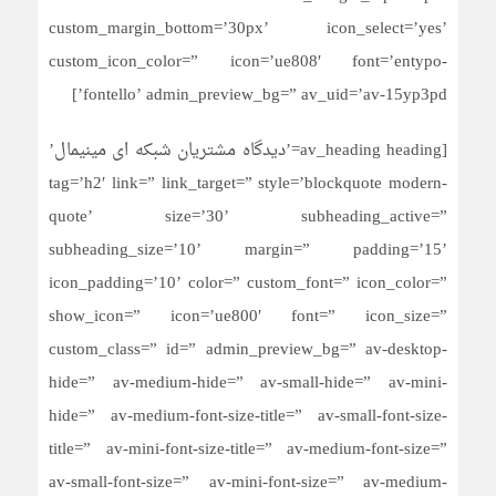
custom_margin_bottom=’30px’ icon_select=’yes’
custom_icon_color=” icon=’ue808′ font=’entypo-
fontello’ admin_preview_bg=” av_uid=’av-15yp3pd’]
[av_heading heading=’دیدگاه مشتریان شبکه ای مینیمال’
tag=’h2′ link=” link_target=” style=’blockquote modern-
quote’ size=’30’ subheading_active=”
subheading_size=’10’ margin=” padding=’15’
icon_padding=’10’ color=” custom_font=” icon_color=”
show_icon=” icon=’ue800′ font=” icon_size=”
custom_class=” id=” admin_preview_bg=” av-desktop-
hide=” av-medium-hide=” av-small-hide=” av-mini-
hide=” av-medium-font-size-title=” av-small-font-size-
title=” av-mini-font-size-title=” av-medium-font-size=”
av-small-font-size=” av-mini-font-size=” av-medium-