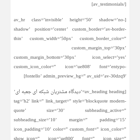
[/av_testimonials]
[av_hr class=’invisible’ height=’50’ shadow=’no-
shadow’ position=’center’ custom_border=’av-border-
thin’ custom_width=’50px’ custom_border_color=”
custom_margin_top=’30px’
custom_margin_bottom=’30px’ icon_select=’yes’
custom_icon_color=” icon=’ue808′ font=’entypo-
fontello’ admin_preview_bg=” av_uid=’av-30dzq9′]
[av_heading heading=’دیدگاه مشتریان شبکه ای جعبه ای’
tag=’h2′ link=” link_target=” style=’blockquote modern-
quote’ size=’30’ subheading_active=”
subheading_size=’10’ margin=” padding=’15’
icon_padding=’10’ color=” custom_font=” icon_color=”
show_icon=” icon=’ue800′ font=” icon_size=”