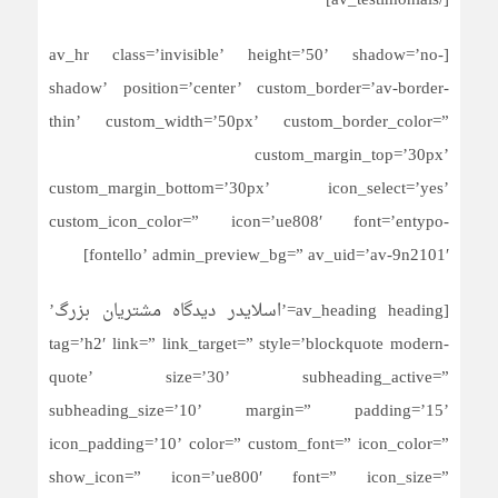
[/av_testimonials]
[av_hr class=’invisible’ height=’50’ shadow=’no-
shadow’ position=’center’ custom_border=’av-border-
thin’ custom_width=’50px’ custom_border_color=”
custom_margin_top=’30px’
custom_margin_bottom=’30px’ icon_select=’yes’
custom_icon_color=” icon=’ue808′ font=’entypo-
fontello’ admin_preview_bg=” av_uid=’av-9n2101′]
[av_heading heading=’اسلایدر دیدگاه مشتریان بزرگ’
tag=’h2′ link=” link_target=” style=’blockquote modern-
quote’ size=’30’ subheading_active=”
subheading_size=’10’ margin=” padding=’15’
icon_padding=’10’ color=” custom_font=” icon_color=”
show_icon=” icon=’ue800′ font=” icon_size=”