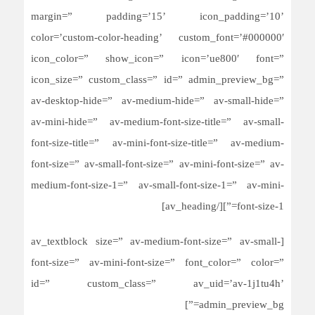
margin=” padding=’15’ icon_padding=’10’
color=’custom-color-heading’ custom_font=’#000000′
icon_color=” show_icon=” icon=’ue800′ font=”
icon_size=” custom_class=” id=” admin_preview_bg=”
av-desktop-hide=” av-medium-hide=” av-small-hide=”
av-mini-hide=” av-medium-font-size-title=” av-small-
font-size-title=” av-mini-font-size-title=” av-medium-
font-size=” av-small-font-size=” av-mini-font-size=” av-
medium-font-size-1=” av-small-font-size-1=” av-mini-
font-size-1=”][/av_heading]
[av_textblock size=” av-medium-font-size=” av-small-
font-size=” av-mini-font-size=” font_color=” color=”
id=” custom_class=” av_uid=’av-1j1tu4h’
admin_preview_bg=”]