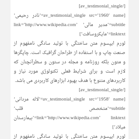
[/av_testimonial_single]
[av_testimonial_single src=’1960′ name=’نادر رحیمی’
subtitle=’مدیر مالی’ link=’http://www.wikipedia.com’
linktext=’مایکروسافت’]
لورم ایپسوم متن ساختگی با تولید سادگی نامفهوم از
صنعت چاپ و با استفاده از طراحان گرافیک است. چاپگرها
و متون بلکه روزنامه و مجله در ستون و سطرآنچنان که
لازم است و برای شرایط فعلی تکنولوژی مورد نیاز و
کاربردهای متنوع با هدف بهبود ابزارهای کاربردی می باشد.
[/av_testimonial_single]
[av_testimonial_single src=’1958′ name=’لاله مردانی’
subtitle=’متخصص قلب’
link=’http://www.wikipedia.com’ linktext=’بیمارستان
میلاد’]
لورم ایپسوم متن ساختگی با تولید سادگی نامفهوم از