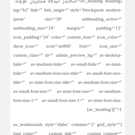
[av_heading heading=’اسلایدر دیدگاه مشتریان کوچک’
tag=’h2′ link=” link_target=” style=’blockquote modern-
quote’ size=’30’ subheading_active=”
subheading_size=’10’ margin=” padding=’15’
icon_padding=’10’ color=” custom_font=” icon_color=”
show_icon=” icon=’ue800′ font=” icon_size=”
custom_class=” id=” admin_preview_bg=” av-desktop-
hide=” av-medium-hide=” av-small-hide=” av-mini-
hide=” av-medium-font-size-title=” av-small-font-size-
title=” av-mini-font-size-title=” av-medium-font-size=”
av-small-font-size=” av-mini-font-size=” av-medium-
font-size-1=” av-small-font-size-1=” av-mini-font-size-
1=”][/av_heading]
[av_testimonials style=’slider’ columns=’2′ grid_style=”
font_color=” custom_title=” custom_content=”