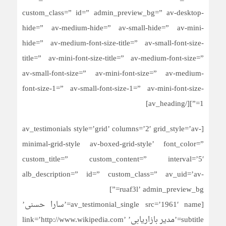
custom_class=” id=” admin_preview_bg=” av-desktop-
hide=” av-medium-hide=” av-small-hide=” av-mini-
hide=” av-medium-font-size-title=” av-small-font-size-
title=” av-mini-font-size-title=” av-medium-font-size=”
av-small-font-size=” av-mini-font-size=” av-medium-
font-size-1=” av-small-font-size-1=” av-mini-font-size-
1=”][/av_heading]
[av_testimonials style=’grid’ columns=’2′ grid_style=’av-
minimal-grid-style av-boxed-grid-style’ font_color=”
custom_title=” custom_content=” interval=’5′
alb_description=” id=” custom_class=” av_uid=’av-
ruaf3l’ admin_preview_bg=”]
[av_testimonial_single src=’1961′ name=’سارا حسنی’
subtitle=’مدیر بازاریابی’ link=’http://www.wikipedia.com’