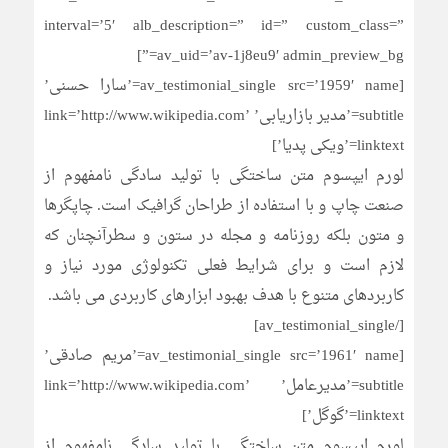
interval=’5′ alb_description=” id=” custom_class=”
av_uid=’av-1j8eu9′ admin_preview_bg=”]
[av_testimonial_single src=’1959′ name=’سارا حسنی’
subtitle=’مدیر بازاریابی’ link=’http://www.wikipedia.com’
linktext=’ویکی پدیا’]
لورم ایپسوم متن ساختگی با تولید سادگی نامفهوم از
صنعت چاپ و با استفاده از طراحان گرافیک است. چاپگرها
و متون بلکه روزنامه و مجله در ستون و سطرآنچنان که
لازم است و برای شرایط فعلی تکنولوژی مورد نیاز و
کاربردهای متنوع با هدف بهبود ابزارهای کاربردی می باشد.
[/av_testimonial_single]
[av_testimonial_single src=’1961′ name=’مریم صادقی’
subtitle=’مدیرعامل’ link=’http://www.wikipedia.com’
linktext=’گوگل’]
لورم ایپسوم متن ساختگی با تولید سادگی نامفهوم از