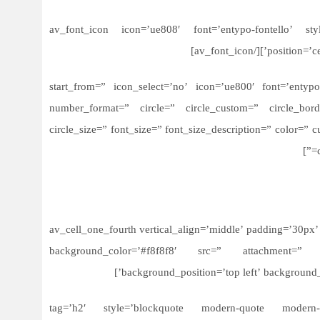
[av_font_icon icon=’ue808′ font=’entypo-fontello’ s
position=’cen
av_animated_numbe عضو’ start_from=” icon_select=’no’ icon=’ue800′ font=’entypo-fontello’
number_format=” circle=” circle_custom=” circle_bord
circle_size=” font_size=” font_size_description=” color=” 
[/av_one_half][/av_cell_one_half][av_cell_one_fourth vertical_align=’middle’ paddi
background_color=’#f8f8f8′ src=” attachment=” at
background_position=’top left’ background_
av_head=’مهدی زارعی’ tag=’h2′ style=’blockquote modern-quote modern-centered’