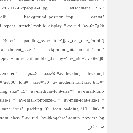
ds/sites/24/2017/02/people-4.jpg’ attachment=’1961′
=’scroll’ background_position=’top center’
_repeat=’stretch’ mobile_display=” av_uid=’av-6n7g2k’]
’ padding=’30px’ padding_sync=’true’
tachment_size=” background_attachment=’scroll’
epeat=’no-repeat’ mobile_display=” av_uid=’av-6iv5j0′]
[ing heading
ue800′ font=” size=’30’ av-medium-font-size-title=”
eading_size=’15’ av-medium-font-size=” av-small-font-
ize-1=” av-small-font-size-1=” av-mini-font-size-1=”
sync=’true’ padding=’0′ icon_padding=’10’ link=”
ustom_class=” av_uid=’av-kknqchro’ admin_preview_bg=”]
مدیر فنی