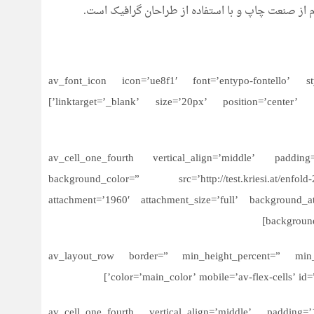
م از صنعت چاپ و با استفاده از طراحان گرافیک است.
[av_font_icon icon=’ue8f1′ font=’entypo-fontello’ sty
linktarget=’_blank’ size=’20px’ position=’center’ color=” admin_preview_bg=” av_uid=’av-78geng’]
[/av_cell_one_fourth][av_cell_one_fourth vertical_align=’middle’
background_color=” src=’http://test.kriesi.at/enfold-20
attachment=’1960′ attachment_size=’full’ background_a
background
[/av_cell_one_fourth][/av_layout_row][av_layout_row border=” min_height_percen
color=’main_color’ mobile=’av-flex-cells’ id
[av_cell_one_fourth vertical_align=’middle’ padding