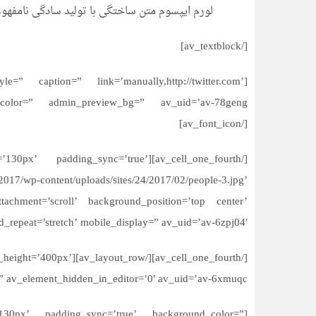
لورم ایپسوم متن ساختگی با تولید سادگی نامفهو
[/av_textblock]
le=” caption=” link=’manually,http://twitter.com’
[/av_font_icon]
 padding=’130px’ padding_sync=’true’
17/wp-content/uploads/sites/24/2017/02/people-3.jpg’
ttachment=’scroll’ background_position=’top center’
_repeat=’stretch’ mobile_display=” av_uid=’av-6zpj04′]
t=” min_height=’400px’
=” av_element_hidden_in_editor=’0′ av_uid=’av-6xmuqc’]
=’130px’ padding_sync=’true’ background_color=”