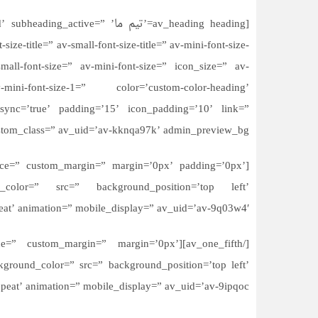
[av_heading heading=’تیم ما’ e
ze-title=” av-small-font-size-title=” av-mini-font-size-
mall-font-size=” av-mini-font-size=” icon_size=” av-
ini-font-size-1=” color=’custom-color-heading’
sync=’true’ padding=’15’ icon_padding=’10’ link=”
m_class=” av_uid=’av-kknqa97k’ admin_preview_bg=”][/av_heading]
space=” custom_margin=” margin=’0px’ padding=’0px’
_color=” src=” background_position=’top left’
at’ animation=” mobile_display=” av_uid=’av-9q03w4′]
nt=” space=” custom_margin=” margin=’0px’
ground_color=” src=” background_position=’top left’
eat’ animation=” mobile_display=” av_uid=’av-9ipqoc’]