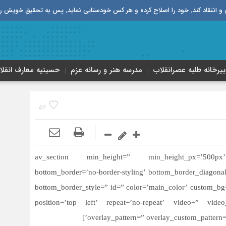
قیق خویش را تباه نموده است.
بیرخانه طلبه‌ عصر‌انقلاب
مدرسه هنر و رسانه عزم
حسینیه معارف انقلا
52
[av_section min_height=” min_height_px=’500px’
bottom_border=’no-border-styling’ bottom_border_diagona
bottom_border_style=” id=” color=’main_color’ custom_bg=”
position=’top left’ repeat=’no-repeat’ video=” video_
overlay_pattern=” overlay_custom_pattern=