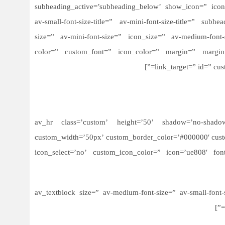
subheading_active=’subheading_below’ show_icon=” icon=’
av-small-font-size-title=” av-mini-font-size-title=” subh
size=” av-mini-font-size=” icon_size=” av-medium-font-s
color=” custom_font=” icon_color=” margin=” margin_
link_target=” id=” cu
[av_hr class=’custom’ height=’50’ shadow=’no-shadow’
custom_width=’50px’ custom_border_color=’#000000′ cu
icon_select=’no’ custom_icon_color=” icon=’ue808′ fon
[av_textblock size=” av-medium-font-size=” av-small-font