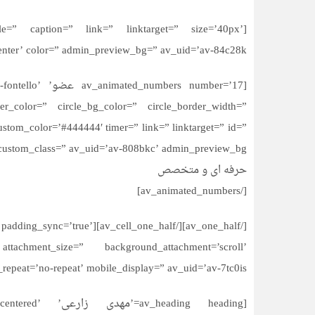
tyle=” caption=” link=” linktarget=” size=’40px’
ter’ color=” admin_preview_bg=” av_uid=’av-84c28k’][/av_font_icon]
[rs number=’17
er_color=” circle_bg_color=” circle_border_width=”
custom_color=’#444444′ timer=” link=” linktarget=” id=”
custom_class=” av_uid=’av-808bkc’ admin_preview_bg=”]
حرفه ای و متخصص
[/av_animated_numbers]
ng=’30px’ padding_sync=’true’
tachment_size=” background_attachment=’scroll’
repeat=’no-repeat’ mobile_display=” av_uid=’av-7tc0is’]
[ing heading