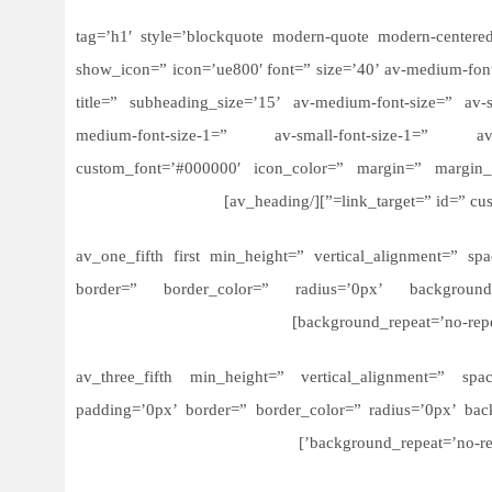
tag=’h1′ style=’blockquote modern-quote modern-centered’ subheading_activ=”
show_icon=” icon=’ue800′ font=” size=’40’ av-medium-font-si
title=” subheading_size=’15’ av-medium-font-size=” av-s
medium-font-size-1=” av-small-font-size-1=” av-m
custom_font=’#000000′ icon_color=” margin=” margin_
link_target=” id=” custo
[av_one_fifth first min_height=” vertical_alignment=” 
border=” border_color=” radius=’0px’ background
background_repeat=’no-repe
[/av_one_fifth][av_three_fifth min_height=” vertical_alignme
padding=’0px’ border=” border_color=” radius=’0px’ back
background_repeat=’no-rep