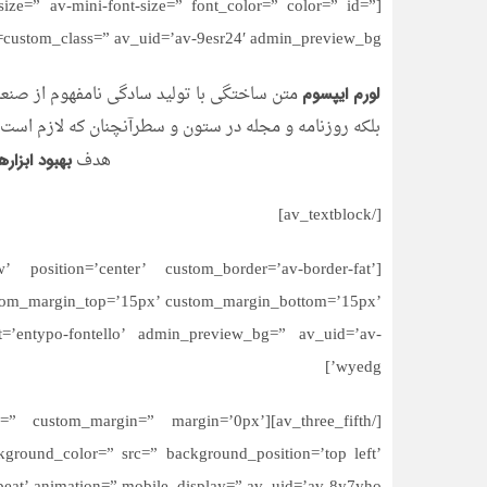
-size=” av-mini-font-size=” font_color=” color=” id=”
custom_class=” av_uid=’av-9esr24′ admin_preview_bg=”]
متن ساختگی با تولید سادگی نامفهوم از صنعت
لورم ایپسوم
بلکه روزنامه و مجله در ستون و سطرآنچنان که لازم است و
هدف
بهبود ابزار
[/av_textblock]
 position=’center’ custom_border=’av-border-fat’
stom_margin_top=’15px’ custom_margin_bottom=’15px’
t=’entypo-fontello’ admin_preview_bg=” av_uid=’av-
wyedg’]
t=” space=” custom_margin=” margin=’0px’
ground_color=” src=” background_position=’top left’