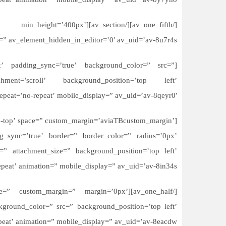
eat’ animation=” mobile_display=” av_uid=’av-8y7yho’]
_percent=” min_height=’400px’
d=” av_element_hidden_in_editor=’0′ av_uid=’av-8u7r4s’]
0px’ padding_sync=’true’ background_color=” src=”
hment=’scroll’ background_position=’top left’
peat=’no-repeat’ mobile_display=” av_uid=’av-8qeyr0′]
lign-top’ space=” custom_margin=’aviaTBcustom_margin’
g_sync=’true’ border=” border_color=” radius=’0px’
=” attachment_size=” background_position=’top left’
peat’ animation=” mobile_display=” av_uid=’av-8in34s’]
=” space=” custom_margin=” margin=’0px’
ground_color=” src=” background_position=’top left’
eat’ animation=” mobile_display=” av_uid=’av-8eacdw’]