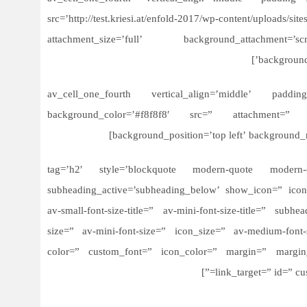
src=’http://test.kriesi.at/enfold-2017/wp-content/uploa
attachment_size=’full’ background_attachment
background
[/av_cell_one_fourth][av_cell_one_fourth vertical_align=’middle
background_color=’#f8f8f8′ src=” attachment=” at
background_position=’top left’ background_r
av_head=’فاطمه فتحی’ tag=’h2′ style=’blockquote modern-quote modern-centered’
subheading_active=’subheading_below’ show_icon=” icon=’
av-small-font-size-title=” av-mini-font-size-title=” subh
size=” av-mini-font-size=” icon_size=” av-medium-font-s
color=” custom_font=” icon_color=” margin=” margin_
link_target=” id=” c