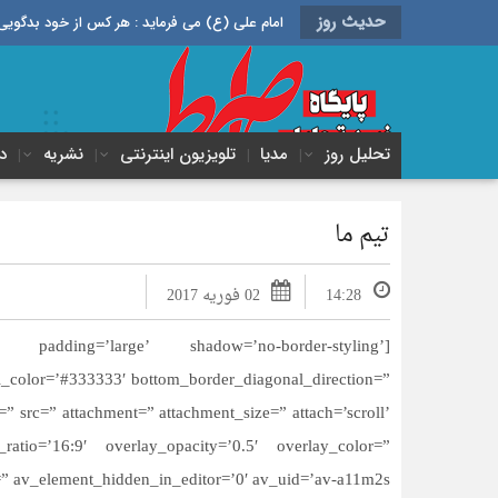
حدیث روز
امام علی (ع) می فرماید : هر کس از خود بدگویی و انتقاد کند٬ خود را اصلاح کرده و هر کس خودستایی نماید٬ پس به تح
تحلیل روز
مدیا
تلویزیون اینترنتی
نشریه
د
تیم ما
14:28
02 فوریه 2017
 padding=’large’ shadow=’no-border-styling’
l_color=’#333333′ bottom_border_diagonal_direction=”
 src=” attachment=” attachment_size=” attach=’scroll’
ratio=’16:9′ overlay_opacity=’0.5′ overlay_color=”
” av_element_hidden_in_editor=’0′ av_uid=’av-a11m2s’]