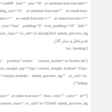
ue800′ font=” size=’30’ av-medium-font-size-title=”
eading_size=’15’ av-medium-font-size=” av-small-font-
ize-1=” av-small-font-size-1=” av-mini-font-size-1=”
sync=’true’ padding=’0′ icon_padding=’10’ link=”
stom_class=” av_uid=’av-kknqb3m3′ admin_preview_bg=”]
مدیرعامل و بنیان گذار
[/av_heading]
 position=’center’ custom_border=’av-border-fat’
stom_margin_top=’15px’ custom_margin_bottom=’15px’
t=’entypo-fontello’ admin_preview_bg=” av_uid=’av-
7kffmk’]
-size=” av-mini-font-size=” font_color=” color=” id=”
custom_class=” av_uid=’av-7f3nb0′ admin_preview_bg=”]