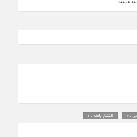
ای
ته هستند
ینیه
ارف
قلاب
لامی
ی : 0
انتشار یافته : 0