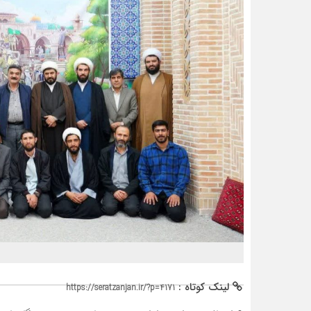
لینک کوتاه :
https://seratzanjan.ir/?p=4171