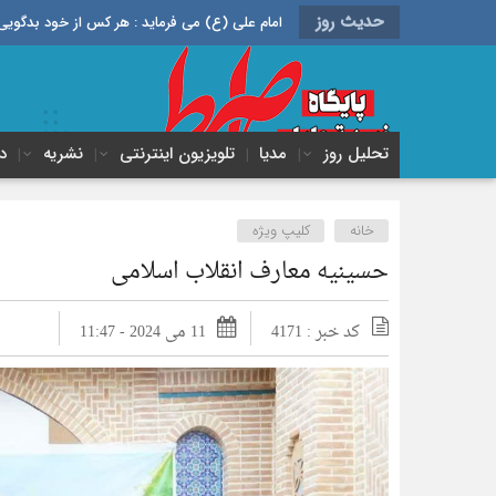
حدیث روز
امام علی (ع) می فرماید : هر کس از خود بدگویی و انتقاد کند٬ خود را اصلاح کرده و هر کس خودستایی نماید٬ پس به تح
تحلیل روز
مدیا
تلویزیون اینترنتی
نشریه
د
خانه
کلیپ ویژه
حسینیه معارف انقلاب اسلامی
کد خبر : 4171
11 می 2024 - 11:47