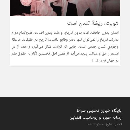
هویت، ریشهٔ تمدن است
انسان بدون حافظه، امت بدون تاریخ، و ملت بدون اصالت، هیچ‌کدام دوام
ندارند. تاریخ را نمی‌توان تنها دفتر وقایع دانست؛ تاریخ در حقیقت، حافظهٔ
وجودیِ انسان جمعی است، جایی که کرامت شکل می‌گیرد و معنا از دلِ
استمرارِ حق و عدالت پدید می‌آید. از همین افق، نخستین نگاه به حقوق بشر
در جهان نه در […]
پایگاه خبری تحلیلی صراط
رسانه حوزه و روحانیت انقلابی
تمامی حقوق محفوظ است