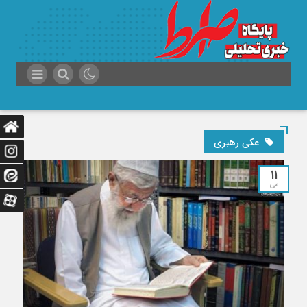
عکی رهبری
11
می