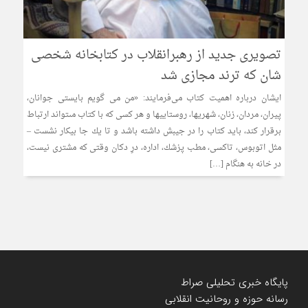
تصویری جدید از رهبرانقلاب در کتابخانه شخصی
شان که ترند مجازی شد
ایشان درباره اهمیت کتاب می‌فرمایند: «من مى‏ گويم بايستى جوانان،
پيران، مردان، زنان، شهريها، روستاييها و هر كسى كه با كتاب مى‏تواند ارتباط
برقرار كند، بايد كتاب را در جيبش داشته باشد و تا يك جا بيكار نشست –
مثل اتوبوس، تاكسى، مطب پزشك، اداره، درِ دكان وقتى كه مشترى نيست،
در خانه به هنگام […]
پایگاه خبری تحلیلی صراط
رسانه حوزه و روحانیت انقلابی