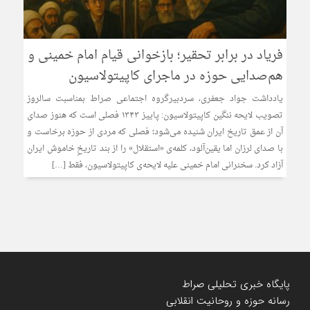
فریاد در برابر تحقیر؛ بازخوانی قیام امام خمینی و
هم‌صدایی حوزه در ماجرای کاپیتولاسیون
یادداشت جواد جعفری، سردبیرگروه اجتماعی صراط بمناسبت سالروز
تصویب لایحه ننگین کاپیتولاسیون: پاییز ۱۳۴۳ فصلی است که هنوز صدای
آن از عمق تاریخ ایران شنیده می‌شود؛ فصلی که مردی از حوزه برخاست و
با صدای لرزان اما یقین‌آلود، کلمه‌ی «استقلال» را از بند تاریخِ خاموش ایران
آزاد کرد. سخنرانی امام خمینی علیه لایحه‌ی کاپیتولاسیون، فقط […]
پایگاه خبری تحلیلی صراط
رسانه حوزه و روحانیت انقلابی