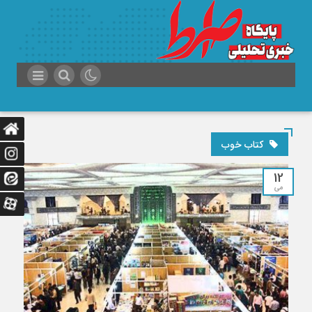
کتاب خوب
12
می