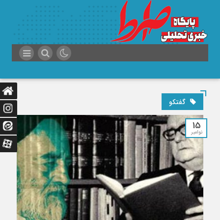
گفتکو
15
نوامبر