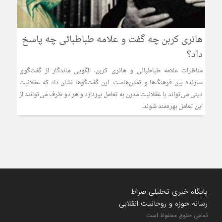
هانری کربن چه گفت و علامه طباطبائی چه پاسخ
داد؟
مناظرات علامه طباطبائی و هانری کربن، الگویی ماندگار از گفت‌گوی
سازنده بین فرهنگ‌ها و تمدن‌هاست. این گفت‌گوها نشان داد که عقلانیت
دینی می‌تواند با عقلانیت مدرن به تعامل بپردازد و هر دو طرف می‌توانند از
این تعامل بهره‌مند شوند.
پایگاه خبری تحلیلی صراط
رسانه حوزه و روحانیت انقلابی
تمامی حقوق محفوظ است