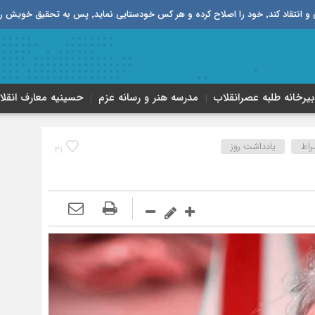
قیق خویش را تباه نموده است.
بیرخانه طلبه‌ عصر‌انقلاب
مدرسه هنر و رسانه عزم
حسینیه معارف انقلا
راط
یادداشت روز
31