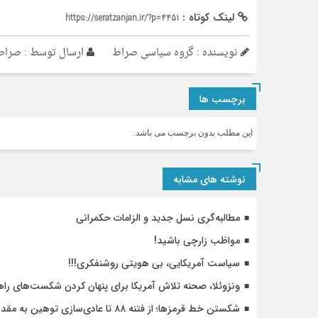
لینک کوتاه :
https://seratzanjan.ir/?p=4451
نویسنده : گروه سیاسی صراط
ارسال توسط :
صراط
برچسب ها
این مطلب بدون برچسب می باشد.
نوشته های مشابه
مطالبه‌گری نسل جدید و الزامات حکمرانی
مواظب زارچی باشید!
سیاست آمریکایی، بی هویتی روشنفکری!!!
ونزوئلا، صحنه تلاش آمریکا برای پنهان کردن شکست‌های را
شکستن خط قرمزها؛ از فتنه ۸۸ تا عادی‌سازی توهین به مقدسات