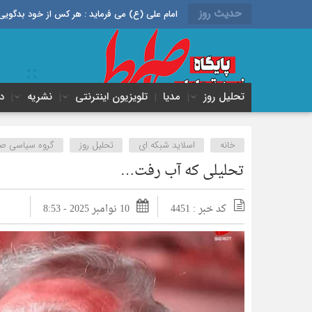
حدیث روز
امام علی (ع) می فرماید : هر کس از خود بدگویی و انتقاد کند٬ خود را اصلاح کرده و هر کس خودستایی نماید٬ پس به تح
تحلیل روز
مدیا
تلویزیون اینترنتی
نشریه
د
خانه
اسلاید شبکه ای
تحلیل روز
گروه سیاسی ص
تحلیلی که آب رفت…
کد خبر : 4451
10 نوامبر 2025 - 8:53