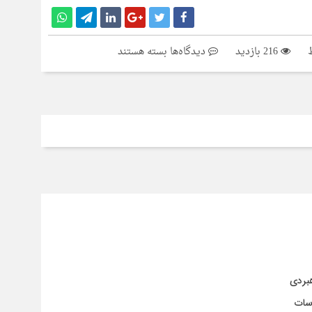
برای
216 بازدید
دیدگاه‌ها
بسته هستند
تحلیلی
که
آب
رفت…
هبردی