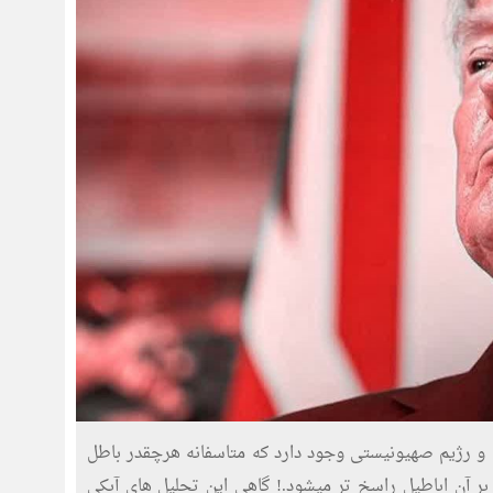
 و رژیم صهیونیستی وجود دارد که متاسفانه هرچقدر باطل
 آن اباطیل راسخ تر میشود.! گاهی این تحلیل های آبکی