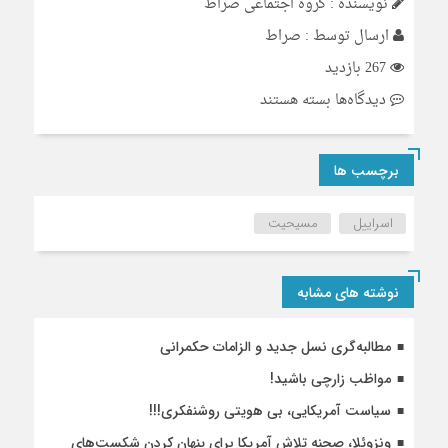
نویسنده : گروه اجتماعی صراط
ارسال توسط :
صراط
267 بازدید
برای
دیدگاه‌ها
بسته هستند
مسیحیت
و
برچسب ها
پروپاگاندا؛
کمپین
اسراییل
مسیحیت
۴
میلیون
دلاری
نوشته های مشابه
اسرائیل
علیه
مطالبه‌گری نسل جدید و الزامات حکمرانی
ایران
مواظب زارچی باشید!
سیاست آمریکایی، بی هویتی روشنفکری!!!
ونزوئلا، صحنه تلاش آمریکا برای پنهان کردن شکست‌های