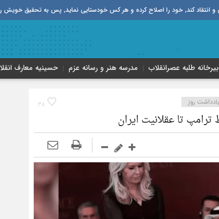
قیق خویش را تباه نموده است.
بیرخانه طلبه‌ عصر‌انقلاب
مدرسه هنر و رسانه عزم
حسینیه معارف انقلا
ادداشت روز
38
رامپ تا عقلانیت ایران