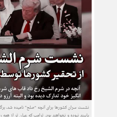
نشست سران کشورها برای آنچه “صلح” نامیده شد، برگزا
پایبند نبوده و نخواهند بود. ترامپ که عیان تر از همه