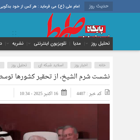
حدیث روز
امام علی (ع) می فرماید : هر کس از خود بدگویی و انتقاد کند٬ خود را اصلاح کرده و هر کس خودستایی نماید٬ پس به تح
تحلیل روز
مدیا
تلویزیون اینترنتی
نشریه
د
خانه
اخبار روز
اسلاید شبکه ای
تحلیل روز
ی
نشست شرم الشیخ، از تحقیر کشورها توسط ت
کد خبر : 4407
16 اکتبر 2025 - 10:34