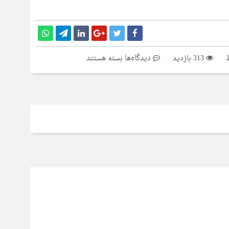
برای
313 بازدید
دیدگاه‌ها
بسته هستند
نشست
شرم
الشیخ،
از
تحقیر
کشورها
توسط
ترامپ
تا
عقلانیت
ایران