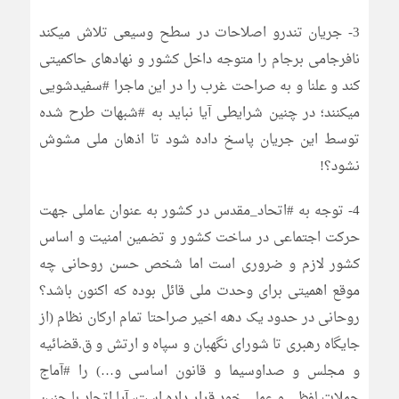
3- جریان تندرو اصلاحات در سطح وسیعی تلاش میکند
نافرجامی برجام را متوجه داخل کشور و نهادهای حاکمیتی
کند و علنا و به صراحت غرب را در این ماجرا #سفیدشویی
میکنند؛ در چنین شرایطی آیا نباید به #شبهات طرح شده
توسط این جریان پاسخ داده شود تا اذهان ملی مشوش
نشود؟!
4- توجه به #اتحاد_مقدس در کشور به عنوان عاملی جهت
حرکت اجتماعی در ساخت کشور و تضمین امنیت و اساس
کشور لازم و ضروری است اما شخص حسن روحانی چه
موقع اهمیتی برای وحدت ملی قائل بوده که اکنون باشد؟
روحانی در حدود یک دهه اخیر صراحتا تمام ارکان نظام (از
جایگاه رهبری تا شورای نگهبان و سپاه و ارتش و ق.قضائیه
و مجلس و صداوسیما و قانون اساسی و…) را #آماج
حملات لفظی و عملی خود قرار داده است، آیا اتحاد با چنین