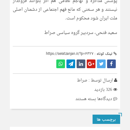
پوشش مذاکره و تهاجم نظامی هم اگر بتوانند فروگذار
نیستند و هر سخنی که مانع فهم اجتماعی از دشمنان اصلی
ملت ایران شود محکوم است.
سعید فتحی، سردبیر گروه سیاسی صراط
لینک کوتاه :
https://seratzanjan.ir/?p=4327
ارسال توسط :
صراط
326 بازدید
برای
دیدگاه‌ها
بسته هستند
وحدت
با
برچسب ها
ضد