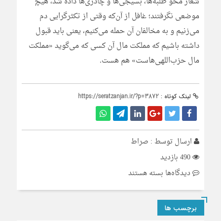
شعار محو طلبه‌ها، بسیجی‌ها و چادری‌ها داده شد، هیچ
موضعی نگرفتند؛ غافل از آن‌که وقتی از تکثرگرایی دم
می‌زنیم و به مخالفان آن حمله می‌کنیم، یعنی باید قبول
داشته باشیم که مملکت مال آن کسی که می‌گوید «مملکت
مال حزب‌اللهی‌هاست» هم هست.
لینک کوتاه :
https://seratzanjan.ir/?p=3872
ارسال توسط :
صراط
490 بازدید
برای
دیدگاه‌ها
بسته هستند
آیا
مملکت
برچسب ها
مال