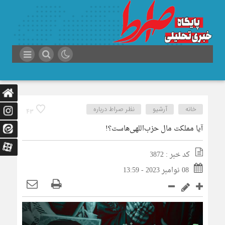
خانه
آرشیو
نظر صراط درباره
43
آیا مملکت مال حزب‌اللهی‌هاست؟!
کد خبر : 3872
08 نوامبر 2023 - 13:59