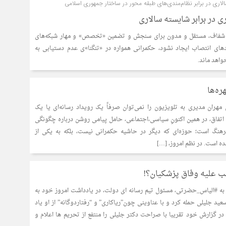
اری در برابر نظام‌مندی‌های طبقه محور در ساختار جمهوری اسلامی
در برابر شایسته سالاری
ی شفاف، مستقل و مدون برای سنجش و تضمین «تخصص» و مهار شبکه‌های
های انتصاب ایجاد نشود، حکمرانی همواره در «تنگنا»ی عدم دستیابی به
واهد ماند.
ره‌ها
هران مدیری به تلویزیون را نمی‌توان صرفاً یک رویداد رسانه‌ای یا یک
اتفاق، در همین اکنونِ سیاسی،اجتماعی، حامل پیامی روشن درباره چگونگی
هنگ است؛ حوزه‌ای که دیگر در حاشیه حکمرانی نیست، بلکه به یکی از
ده است. در نظم امروز، […]
 علیه وفاق پزشکیان؟!
ق به #الیاس_حضرتی، مسئول تیم رسانه ای دولت، در یادداشت امروز خود به
د جلیلی حمله کرد و با عناوینی چون”ریاکاری” و “رفتاردوگانه” از او یاد
 در گزارش خود تقریبا با صراحت دکتر جلیلی را منتفع از تحریم ها اعلام و