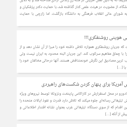
شریف که به دلیل نقش آفرینی در فتنه زن زندگی آزادی شناخته شد و به دلایل
شگاه، از عضویت در هیئت علمی کنار گذاشته شد، با حمایت دکتر پزشکیان و
 شورای عالی انقلاب فرهنگی به دانشگاه بازگشت. اما زارچی با حمایت
ی هویتی روشنفکری!!!
که جریان روشنفکری همواره تلاش داشته خود را مبرا از آن نشان دهد و از
 با چماق مفاهیم سرکوب کند. این جریان البته محدود به ایران نیست ولی
ب ترین مصادیق این نگرش خودمتناقض هستند. آنها درحالی مخالفان خود را
یا […]
 آمریکا برای پنهان کردن شکست‌های راهبردی
ادورو در محل استقرارش در کاراکاس پایتخت ونزوئلا توسط نیروهای ویژه
 تبلیغاتی رسانه‌ای جلوه میکند که تلاش دارد قدرت و نفوذ ایالات متحده را
ن اقدام که از سوی دستگاه تبلیغاتی غرب بعنوان نشانه اقتدار اطلاعاتی و
یش از آنکه […]