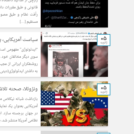
زارچی از اساتید دانشگاه 
قانونی و طبق مقررات دان
رأفت نظام و طبق مصوبه
مستقیم […]
05
سیاست آمریکایی، ب
ژانویه
“ایدئولوژی” مفهومی است 
سوی دیگر مخالفان خود را
روشنفکران ایرانی از عجی
به داشتن ایدئولوژی(دینی 
05
ونزوئلا، صحنه تلاش
ژانویه
بازداشت شبانه نیکلاس م
آمریکایی بعنوان یک نمایش
در جهان برجسته سازد. ای
نظامی آمریکا منتشر شد، ب