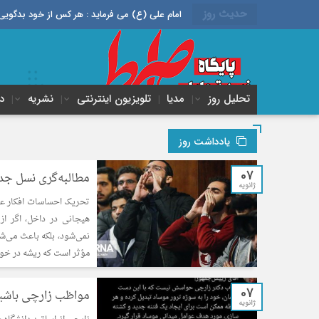
حدیث روز
امام علی (ع) می فرماید : هر کس از خود بدگویی و انتقاد کند٬ خود را اصلاح کرده و هر کس خودستایی نماید٬ پس به تح
تحلیل روز
مدیا
تلویزیون اینترنتی
نشریه
د
یادداشت روز
07
مطالبه‌گری نسل جدی
ژانویه
تحریک احساسات افکار عم
هیجانی در داخل، اگر از
نمی‌شود، بلکه باعث می‌
مؤثر است که ریشه در خو
07
مواظب زارچی باشی
ژانویه