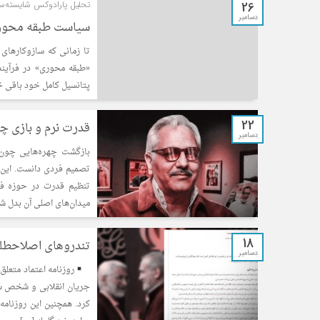
26
تحلیل پارادوکس شایسته‌سال
دسامبر
سیاست طبقه محوری 
تا زمانی که سازوکارها
«طبقه محوری» در فرآیند
پتانسیل کامل خود باقی خ
22
قدرت نرم و بازی چه
دسامبر
بازگشت چهره‌هایی چون م
تصمیم فردی دانست. این 
تنظیم قدرت در حوزه فر
میدان‌های اصلی آن بدل ش
18
تندروهای اصلاحطلب
دسامبر
روزنامه اعتماد متعل
جریان انقلابی و شخص سعی
کرد. همچنین این روزنامه