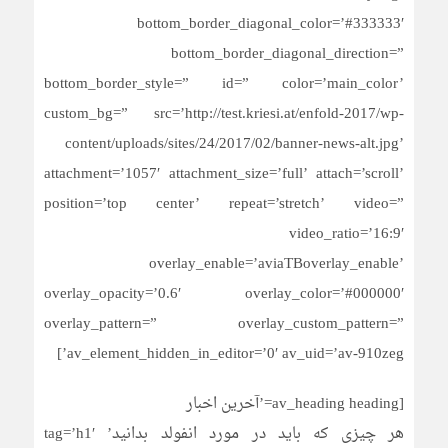
bottom_border_diagonal_color=’#333333′
bottom_border_diagonal_direction=”
bottom_border_style=” id=” color=’main_color’
custom_bg=” src=’http://test.kriesi.at/enfold-2017/wp-
content/uploads/sites/24/2017/02/banner-news-alt.jpg’
attachment=’1057′ attachment_size=’full’ attach=’scroll’
position=’top center’ repeat=’stretch’ video=”
video_ratio=’16:9′
overlay_enable=’aviaTBoverlay_enable’
overlay_opacity=’0.6′ overlay_color=’#000000′
overlay_pattern=” overlay_custom_pattern=”
av_element_hidden_in_editor=’0′ av_uid=’av-910zeg’]
[av_heading heading=’آخرین اخبار
هر چیزی که باید در مورد انفولد بدانید’ tag=’h1′