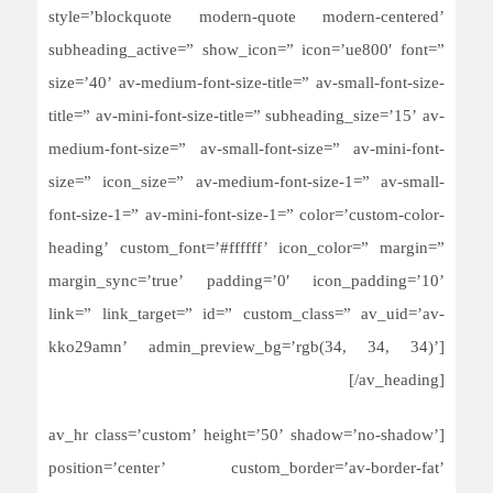
style=’blockquote modern-quote modern-centered’
subheading_active=” show_icon=” icon=’ue800′ font=”
size=’40’ av-medium-font-size-title=” av-small-font-size-
title=” av-mini-font-size-title=” subheading_size=’15’ av-
medium-font-size=” av-small-font-size=” av-mini-font-
size=” icon_size=” av-medium-font-size-1=” av-small-
font-size-1=” av-mini-font-size-1=” color=’custom-color-
heading’ custom_font=’#ffffff’ icon_color=” margin=”
margin_sync=’true’ padding=’0′ icon_padding=’10’
link=” link_target=” id=” custom_class=” av_uid=’av-
kko29amn’ admin_preview_bg=’rgb(34, 34, 34)’]
[/av_heading]
[av_hr class=’custom’ height=’50’ shadow=’no-shadow’
position=’center’ custom_border=’av-border-fat’