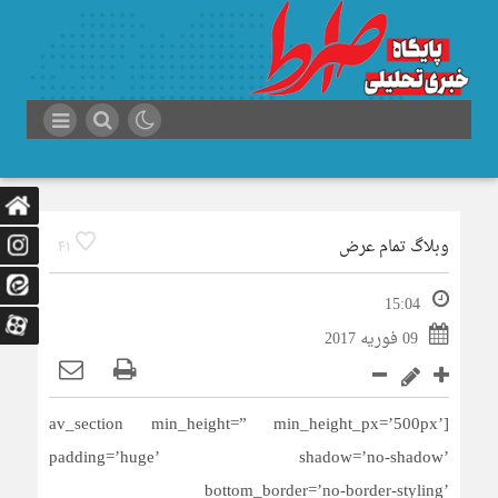
وبلاگ تمام عرض
41
15:04
09 فوریه 2017
[av_section min_height=” min_height_px=’500px’
padding=’huge’ shadow=’no-shadow’
bottom_border=’no-border-styling’