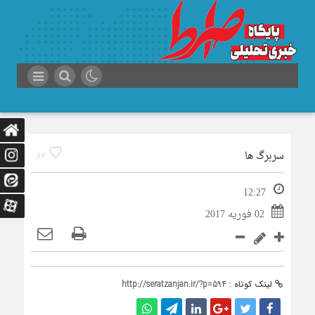
سربرگ ها
62
12:27
02 فوریه 2017
لینک کوتاه :
http://seratzanjan.ir/?p=594