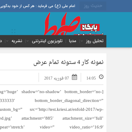
حدیث روز
امام علی (ع) می فرماید : هر کس از خود بدگویی و انتقاد کند٬ خود را اصلاح کرده و هر کس خودستایی نماید٬ پس به تح
تحلیل روز
مدیا
تلویزیون اینترنتی
نشریه
د
نمونه کار 4 ستونه تمام عرض
14:05
07 فوریه 2017
ing=’huge’ shadow=’no-shadow’ bottom_border=’no-
#333333′ bottom_border_diagonal_direction=”
m_bg=” src=’http://test.kriesi.at/enfold-2017/wp-
lurred.jpg’ attachment=’885′ attachment_size=’full’
at=’stretch’ video=” video_ratio=’16:9′