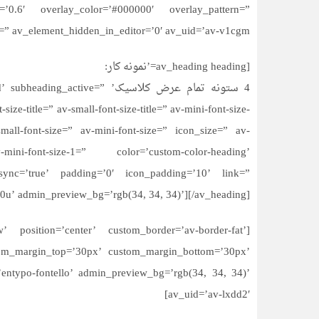
y=’0.6′ overlay_color=’#000000′ overlay_pattern=”
=” av_element_hidden_in_editor=’0′ av_uid=’av-v1cgm’]
[av_heading heading=’نمونه کار:
4 ستونه تمام عرض کلاسیک’ tive
ze-title=” av-small-font-size-title=” av-mini-font-size-
mall-font-size=” av-mini-font-size=” icon_size=” av-
ini-font-size-1=” color=’custom-color-heading’
sync=’true’ padding=’0′ icon_padding=’10’ link=”
0u’ admin_preview_bg=’rgb(34, 34, 34)’][/av_heading]
 position=’center’ custom_border=’av-border-fat’
stom_margin_top=’30px’ custom_margin_bottom=’30px’
’entypo-fontello’ admin_preview_bg=’rgb(34, 34, 34)’
av_uid=’av-lxdd2′]