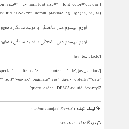
ont-size=” av-mini-font-size=” font_color=’custom’
av_uid=’av-d7cku’ admin_preview_bg=’rgb(34, 34, 34)’]
لورم ایپسوم متن ساختگی با تولید سادگی نامفهو
لورم ایپسوم متن ساختگی با تولید سادگی نامفهو
[/av_textblock]
ate=’special’ items=’8′ contents=’title’
 sort=’yes-tax’ paginate=’yes’ query_orderby=’date’
query_order=’DESC’ av_uid=’av-nty6′]
لینک کوتاه :
http://seratzanjan.ir/?p=902
برای
دیدگاه‌ها
بسته هستند