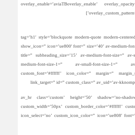
overlay_enable=’aviaTBoverlay_enable’ overlay_opacit
overlay_custom_pattern
tag=’h1′ style=’blockquote modern-quote modern-centered’ subheading_ac=”
show_icon=” icon=’ue800′ font=” size=’40’ av-medium-font-si
title=” subheading_size=’15’ av-medium-font-size=” av-s
medium-font-size-1=” av-small-font-size-1=” av-m
custom_font=’#ffffff’ icon_color=” margin=” margin_
link_target=” id=” custom_class=” av_uid=’av-kknomp
[av_hr class=’custom’ height=’50’ shadow=’no-shadow’
custom_width=’50px’ custom_border_color=’#ffffff’ cu
icon_select=’no’ custom_icon_color=” icon=’ue808′ font=