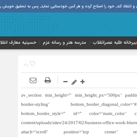
قیق خویش را تباه نموده است.
بیرخانه طلبه‌ عصر‌انقلاب
مدرسه هنر و رسانه عزم
حسینیه معارف انقلا
38
[av_section min_height=” min_height_px=’500px’ padd
border-styling’ bottom_border_diagonal_color=’
bottom_border_style=” id=” color=’main_color’ custo
content/uploads/sites/24/2017/02/business-office-work-b
attach=’scroll’ position=’top center’ repe