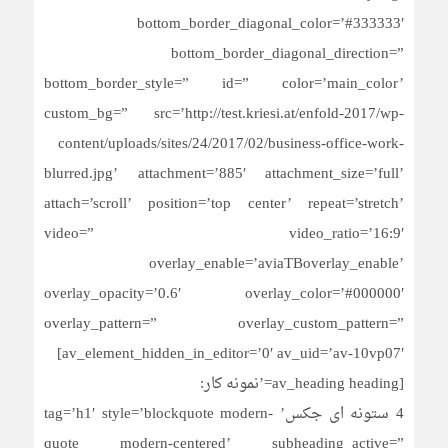
bottom_border_diagonal_color=’#333333′
bottom_border_diagonal_direction=”
bottom_border_style=” id=” color=’main_color’
custom_bg=” src=’http://test.kriesi.at/enfold-2017/wp-
content/uploads/sites/24/2017/02/business-office-work-
blurred.jpg’ attachment=’885′ attachment_size=’full’
attach=’scroll’ position=’top center’ repeat=’stretch’
video=” video_ratio=’16:9′
overlay_enable=’aviaTBoverlay_enable’
overlay_opacity=’0.6′ overlay_color=’#000000′
overlay_pattern=” overlay_custom_pattern=”
av_element_hidden_in_editor=’0′ av_uid=’av-10vp07′]
[av_heading heading=’نمونه کار:
4 ستونه ای جکس’ tag=’h1′ style=’blockquote modern-
quote modern-centered’ subheading_active=”