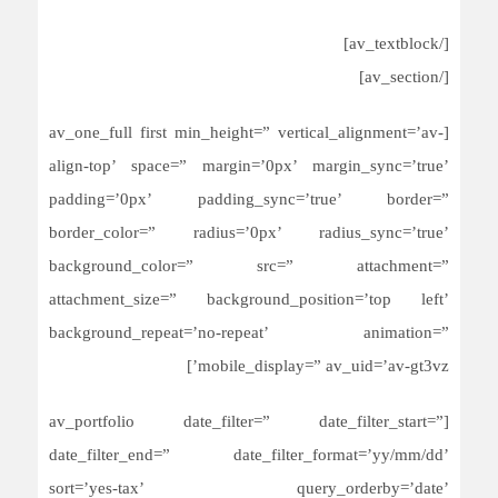
[/av_textblock]
[/av_section]
[av_one_full first min_height=” vertical_alignment=’av-
align-top’ space=” margin=’0px’ margin_sync=’true’
padding=’0px’ padding_sync=’true’ border=”
border_color=” radius=’0px’ radius_sync=’true’
background_color=” src=” attachment=”
attachment_size=” background_position=’top left’
background_repeat=’no-repeat’ animation=”
mobile_display=” av_uid=’av-gt3vz’]
[av_portfolio date_filter=” date_filter_start=”
date_filter_end=” date_filter_format=’yy/mm/dd’
sort=’yes-tax’ query_orderby=’date’