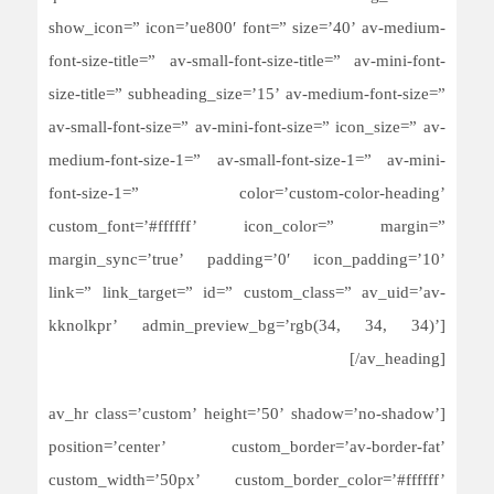
show_icon=” icon=’ue800′ font=” size=’40’ av-medium-
font-size-title=” av-small-font-size-title=” av-mini-font-
size-title=” subheading_size=’15’ av-medium-font-size=”
av-small-font-size=” av-mini-font-size=” icon_size=” av-
medium-font-size-1=” av-small-font-size-1=” av-mini-
font-size-1=” color=’custom-color-heading’
custom_font=’#ffffff’ icon_color=” margin=”
margin_sync=’true’ padding=’0′ icon_padding=’10’
link=” link_target=” id=” custom_class=” av_uid=’av-
kknolkpr’ admin_preview_bg=’rgb(34, 34, 34)’]
[/av_heading]
[av_hr class=’custom’ height=’50’ shadow=’no-shadow’
position=’center’ custom_border=’av-border-fat’
custom_width=’50px’ custom_border_color=’#ffffff’