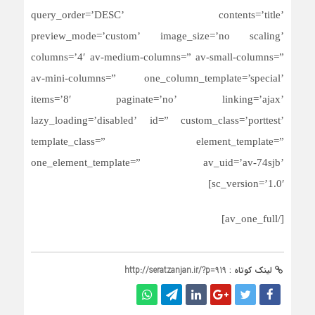
query_order=’DESC’ contents=’title’
preview_mode=’custom’ image_size=’no scaling’
columns=’4′ av-medium-columns=” av-small-columns=”
av-mini-columns=” one_column_template=’special’
items=’8′ paginate=’no’ linking=’ajax’
lazy_loading=’disabled’ id=” custom_class=’porttest’
template_class=” element_template=”
one_element_template=” av_uid=’av-74sjb’
sc_version=’1.0′]
[/av_one_full]
لینک کوتاه :
http://seratzanjan.ir/?p=919