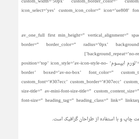
custom_width=’50px’ custom_border_color=” custom
icon_select=’yes’ custom_icon_color=” icon=’ue808′ fo
[av_one_full first min_height=” vertical_alignment=” 
border=” border_color=” radius=’0px’ background
background_repeat=’no-rep
[av_icon_box icon=’ue859′ font=’entypo-fontello’ title=’لورم ایپسوم’ position=’top’ icon_style=’av-icon-style-no-
border’ boxed=’av-no-box’ font_color=” custom_
custom_font=’#307ecc’ custom_border=’#307ecc’ custom_tit
size-title=” av-mini-font-size-title=” custom_content_size
font-size=” heading_tag=” heading_class=” link=” linkta
ت چاپ و با استفاده از طراحان گرافیک است.