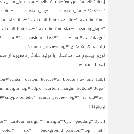
 color=” custom_bg=” custom_font=’#307ecc’
-size-title=” av-small-font-size-title=” av-mini-font-
av-small-font-size=” av-mini-font-size=” heading_tag=”
nt=” id=” custom_class=” av_uid=’av-2ak7go’
admin_preview_bg=’rgb(255, 255, 255)’]
لورم ایپسوم متن ساختگی با تولید سادگی نامفهوم از صنع
[/av_icon_box]
 position=’center’ custom_border=’av-border-
tom_margin_top=’30px’ custom_margin_bottom=’30px’
nt=’entypo-fontello’ admin_preview_bg=” av_uid=’av-
l1gbyg’]
space=” custom_margin=” margin=’0px’ padding=’0px’
_color=” src=” background_position=’top left’