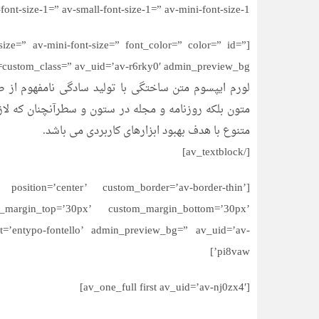
size-1=” av-small-font-size-1=” av-mini-font-size-1=”][/av_heading]
-size=” av-mini-font-size=” font_color=” color=” id=”
custom_class=” av_uid=’av-r6rky0′ admin_preview_bg=”]
لورم ایپسوم متن ساختگی با تولید سادگی نامفهوم از ص
متون بلکه روزنامه و مجله در ستون و سطرآنچنان که لاز
متنوع با هدف بهبود ابزارهای کاربردی می باشد.
[/av_textblock]
position=’center’ custom_border=’av-border-thin’
_margin_top=’30px’ custom_margin_bottom=’30px’
nt=’entypo-fontello’ admin_preview_bg=” av_uid=’av-
pi8vaw’]
[av_one_full first av_uid=’av-nj0zx4′]