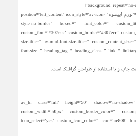
background_repeat=’no-re
[av_icon_box icon=’ue803′ font=’entypo-fontello’ title=’لورم ایپسوم’ position=’left_content’ icon_style=’av-icon-
style-no-border’ boxed=” font_color=” custom_t
custom_font=’#307ecc’ custom_border=’#307ecc’ custom_tit
size-title=” av-mini-font-size-title=” custom_content_size
font-size=” heading_tag=” heading_class=” link=” linkta
ت چاپ و با استفاده از طراحان گرافیک است.
[av_hr class=’full’ height=’50’ shadow=’no-shadow’ 
custom_width=’50px’ custom_border_color=” custom
icon_select=’yes’ custom_icon_color=” icon=’ue808′ fo