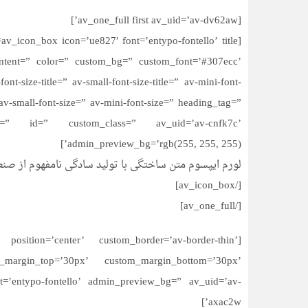
[av_one_full first av_uid=’av-dv62aw’]
ontent=” color=” custom_bg=” custom_font=’#307ecc’
-size-title=” av-small-font-size-title=” av-mini-font-
av-small-font-size=” av-mini-font-size=” heading_tag=”
nt=” id=” custom_class=” av_uid=’av-cnfk7c’
admin_preview_bg=’rgb(255, 255, 255)’]
لورم ایپسوم متن ساختگی با تولید سادگی نامفهوم از صنع
[/av_icon_box]
[/av_one_full]
position=’center’ custom_border=’av-border-thin’
_margin_top=’30px’ custom_margin_bottom=’30px’
nt=’entypo-fontello’ admin_preview_bg=” av_uid=’av-
axac2w’]