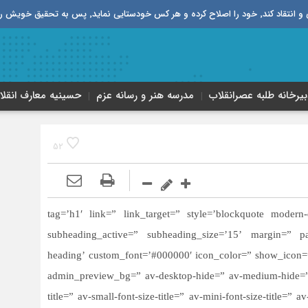
قیق خویش را تباه نموده است.
بیرخانه طلبه‌ عصر‌انقلاب
مدرسه هنر و رسانه عزم
حسینیه معارف انقلا
52
به آیکون’ tag=’h1′ link=” link_target=” style=’blockquote modern-quote’ size=’40’
subheading_active=” subheading_size=’15’ margin=” pa
heading’ custom_font=’#000000′ icon_color=” show_icon=”
admin_preview_bg=” av-desktop-hide=” av-medium-hide=” 
title=” av-small-font-size-title=” av-mini-font-size-title=”