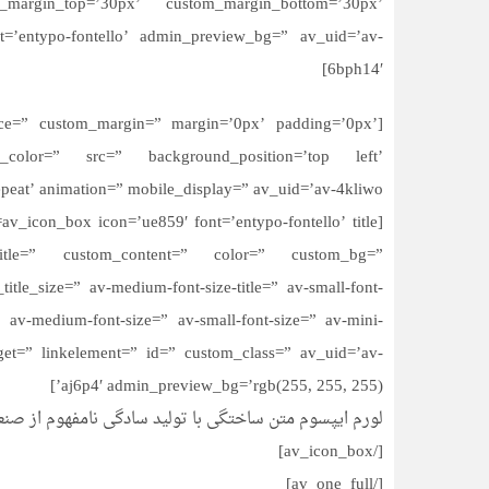
_margin_top=’30px’ custom_margin_bottom=’30px’
nt=’entypo-fontello’ admin_preview_bg=” av_uid=’av-
6bph14′]
space=” custom_margin=” margin=’0px’ padding=’0px’
_color=” src=” background_position=’top left’
eat’ animation=” mobile_display=” av_uid=’av-4kliwo’]
title=” custom_content=” color=” custom_bg=”
le_size=” av-medium-font-size-title=” av-small-font-
=” av-medium-font-size=” av-small-font-size=” av-mini-
rget=” linkelement=” id=” custom_class=” av_uid=’av-
aj6p4′ admin_preview_bg=’rgb(255, 255, 255)’]
لورم ایپسوم متن ساختگی با تولید سادگی نامفهوم از صنع
[/av_icon_box]
[/av_one_full]