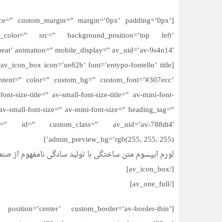
space=” custom_margin=” margin=’0px’ padding=’0px’
_color=” src=” background_position=’top left’
eat’ animation=” mobile_display=” av_uid=’av-9s4n14′]
ontent=” color=” custom_bg=” custom_font=’#307ecc’
-size-title=” av-small-font-size-title=” av-mini-font-
av-small-font-size=” av-mini-font-size=” heading_tag=”
nt=” id=” custom_class=” av_uid=’av-788dt4′
admin_preview_bg=’rgb(255, 255, 255)’]
لورم ایپسوم متن ساختگی با تولید سادگی نامفهوم از صنع
[/av_icon_box]
[/av_one_full]
position=’center’ custom_border=’av-border-thin’