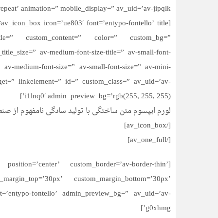
peat’ animation=” mobile_display=” av_uid=’av-jipqlk’]
itle=” custom_content=” color=” custom_bg=”
le_size=” av-medium-font-size-title=” av-small-font-
=” av-medium-font-size=” av-small-font-size=” av-mini-
rget=” linkelement=” id=” custom_class=” av_uid=’av-
i1lnq0′ admin_preview_bg=’rgb(255, 255, 255)’]
لورم ایپسوم متن ساختگی با تولید سادگی نامفهوم از صنع
[/av_icon_box]
[/av_one_full]
position=’center’ custom_border=’av-border-thin’
_margin_top=’30px’ custom_margin_bottom=’30px’
nt=’entypo-fontello’ admin_preview_bg=” av_uid=’av-
g0xhmg’]