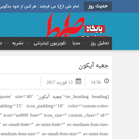
حدیث روز
امام علی (ع) می فرماید : هر کس از خود بدگویی و انتقاد کند٬ خود را اصلاح کرده و هر کس خودستایی نماید٬ پس به تح
تحلیل روز
مدیا
تلویزیون اینترنتی
نشریه
د
جعبه آیکون
14:56
13 فوریه 2017
[av_heading heading=’جع
dding=’15’ icon_padding=’10’ color=’custom-color-
 icon=’ue800′ font=” icon_size=” custom_class=” id=”
av-small-hide=” av-mini-hide=” av-medium-font-size-
 av-medium-font-size=” av-small-font-size=” av-mini-font-