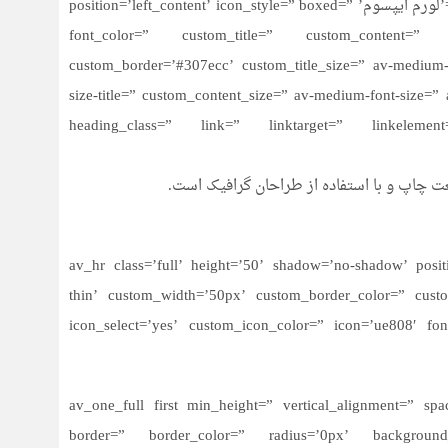
[av_icon_box icon=’ue80a’ font=’entypo-fontello’ title=’لورم ایپسوم’ position=’left_content’ icon_style=” boxed=”
font_color=” custom_title=” custom_content=”
custom_border=’#307ecc’ custom_title_size=” av-medium-font
size-title=” custom_content_size=” av-medium-font-size=” 
heading_class=” link=” linktarget=” linkeleme
ت چاپ و با استفاده از طراحان گرافیک است.
[/av_one_full][av_hr class=’full’ height=’50’ shadow=’no-shadow’
thin’ custom_width=’50px’ custom_border_color=” cus
icon_select=’yes’ custom_icon_color=” icon=’ue808′ fo
[av_one_full first min_height=” vertical_alignment=” 
border=” border_color=” radius=’0px’ background