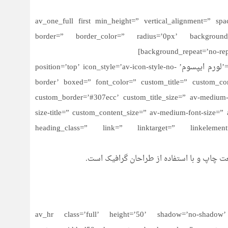
[av_one_full first min_height=” vertical_alignment=” 
border=” border_color=” radius=’0px’ background
background_repeat=’no-rep
[av_icon_box icon=’ue82b’ font=’entypo-fontello’ title=’لورم ایپسوم’ position=’top’ icon_style=’av-icon-style-no-
border’ boxed=” font_color=” custom_title=” custom_c
custom_border=’#307ecc’ custom_title_size=” av-medium-font
size-title=” custom_content_size=” av-medium-font-size=” 
heading_class=” link=” linktarget=” linkeleme
ت چاپ و با استفاده از طراحان گرافیک است.
[av_hr class=’full’ height=’50’ shadow=’no-shadow’ 