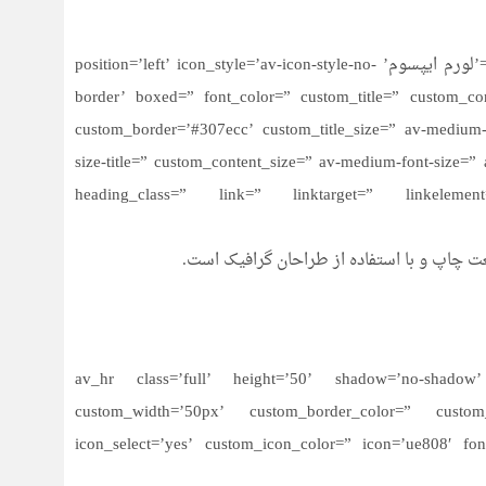
[av_icon_box icon=’ue827′ font=’entypo-fontello’ title=’لورم ایپسوم’ position=’left’ icon_style=’av-icon-style-no-
border’ boxed=” font_color=” custom_title=” custom_c
custom_border=’#307ecc’ custom_title_size=” av-medium-font
size-title=” custom_content_size=” av-medium-font-size=” 
heading_class=” link=” linktarget=” linkeleme
ت چاپ و با استفاده از طراحان گرافیک است.
[av_hr class=’full’ height=’50’ shadow=’no-shadow’ 
custom_width=’50px’ custom_border_color=” custom
icon_select=’yes’ custom_icon_color=” icon=’ue808′ fo