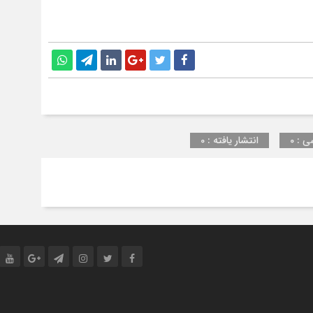
ی : 0
انتشار یافته : 0