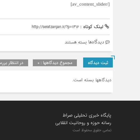
[/av_content_slider]
لینک کوتاه :
http://seratzanjan.ir/?p=1316
برای
دیدگاه‌ها
بسته هستند
اسلایدر
محتوا
ثبت دیدگاه
مجموع دیدگاهها : 0
در انتظار بررس
دیدگاهها بسته است.
پایگاه خبری تحلیلی صراط
رسانه حوزه و روحانیت انقلابی
تمامی حقوق محفوظ است