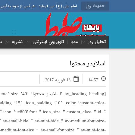
حدیث روز
امام علی (ع) می فرماید : هر کس از خود بدگویی و انتقاد کند٬ خود را اصلاح کرده و هر کس خودستایی نماید٬ پس به تح
تحلیل روز
مدیا
تلویزیون اینترنتی
نشریه
د
اسلایدر محتوا
14:57
13 فوریه 2017
[av_heading heading=’ا
dding=’15’ icon_padding=’10’ color=’custom-color-
 icon=’ue800′ font=” icon_size=” custom_class=” id=”
av-small-hide=” av-mini-hide=” av-medium-font-size-
 av-medium-font-size=” av-small-font-size=” av-mini-font-