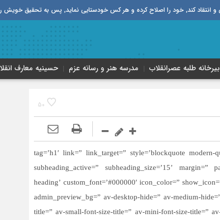
قیق خویش را تباه نموده است.
بیرخانه طلبه‌ عصر‌انقلاب
مدرسه هنر و رسانه عزم
حسینیه معارف انقلا
50
سلایدر محتوا’ tag=’h1′ link=” link_target=” style=’blockquote modern-quote’ size=’40’
subheading_active=” subheading_size=’15’ margin=” pa
heading’ custom_font=’#000000′ icon_color=” show_icon=”
admin_preview_bg=” av-desktop-hide=” av-medium-hide=” 
title=” av-small-font-size-title=” av-mini-font-size-title=”