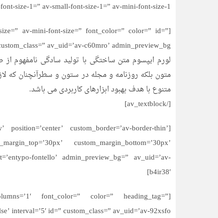
size-1=” av-small-font-size-1=” av-mini-font-size-1=”][/av_heading]
-size=” av-mini-font-size=” font_color=” color=” id=”
custom_class=” av_uid=’av-c60mro’ admin_preview_bg=”]
لورم ایپسوم متن ساختگی با تولید سادگی نامفهوم از ص
متون بلکه روزنامه و مجله در ستون و سطرآنچنان که لاز
متنوع با هدف بهبود ابزارهای کاربردی می باشد.
[/av_textblock]
’ position=’center’ custom_border=’av-border-thin’
_margin_top=’30px’ custom_margin_bottom=’30px’
nt=’entypo-fontello’ admin_preview_bg=” av_uid=’av-
b4ir38′]
columns=’1′ font_color=” color=” heading_tag=”
se’ interval=’5′ id=” custom_class=” av_uid=’av-92xsfo’]