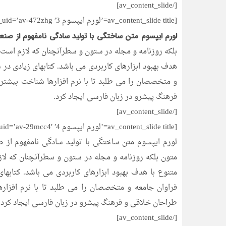
[/av_content_slide]
[av_content_slide title=’لورم ایپسوم 3′ heading_tag=” heading_class=” link=” linktarget=” av_uid=’av-472zhg’]
لورم ایپسوم متن ساختگی با تولید سادگی نامفهوم از صنع
بلکه روزنامه و مجله در ستون و سطرآنچنان که لازم است و
هدف بهبود ابزارهای کاربردی می باشد. کتابهای زیادی د
و متخصصان را می طلبد تا با نرم افزارها شناخت بیشتر
فرهنگ پیشرو در زبان فارسی ایجاد کرد.
[/av_content_slide]
[av_content_slide title=’لورم ایپسوم 4′ heading_tag=” heading_class=” link=” linktarget=” av_uid=’av-29mcc4′]
لورم ایپسوم متن ساختگی با تولید سادگی نامفهوم از ص
متون بلکه روزنامه و مجله در ستون و سطرآنچنان که لاز
متنوع با هدف بهبود ابزارهای کاربردی می باشد. کتاب
فراوان جامعه و متخصصان را می طلبد تا با نرم افزار
طراحان خلاقی و فرهنگ پیشرو در زبان فارسی ایجاد کرد.
[/av_content_slide]