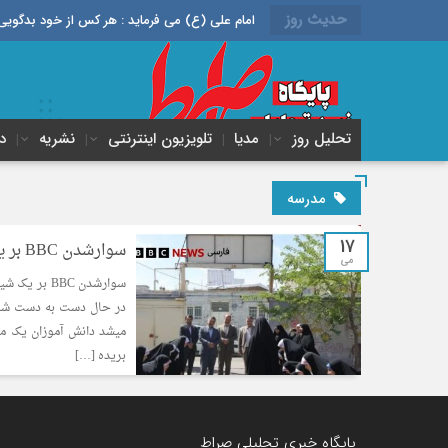
حدیث روز
امام علی (ع) می فرماید : هر کس از خود بدگویی و انتقاد کند٬ خود را اصلاح کرده و هر کس خودستایی نماید٬ پس به تح
تحلیل روز
مدیا
تلویزیون اینترنتی
نشریه
د
مدرسه
17
سوارشدن BBC بر یک شیطنت رسانه ای!
می
سوارشدن BBC بر یک شیطنت رسانه ای
در حال دست به دست شدن 
میشد دانش آموزان یک مد
بریده […]
پایگاه خبری تحلیلی صراط