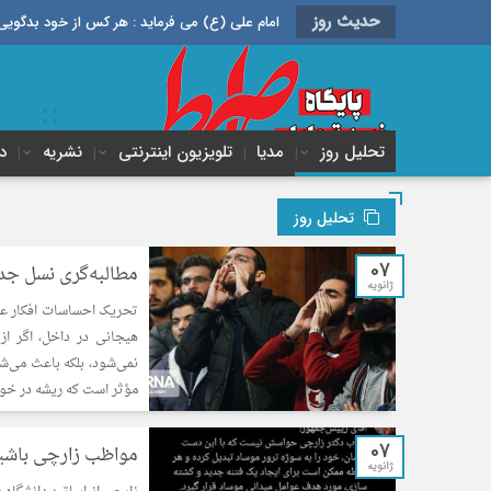
حدیث روز
امام علی (ع) می فرماید : هر کس از خود بدگویی و انتقاد کند٬ خود را اصلاح کرده و هر کس خودستایی نماید٬ پس به تح
تحلیل روز
مدیا
تلویزیون اینترنتی
نشریه
د
تحلیل روز
07
مطالبه‌گری نسل جدی
ژانویه
تحریک احساسات افکار عم
هیجانی در داخل، اگر از
نمی‌شود، بلکه باعث می‌
مؤثر است که ریشه در خو
07
مواظب زارچی باشی
ژانویه