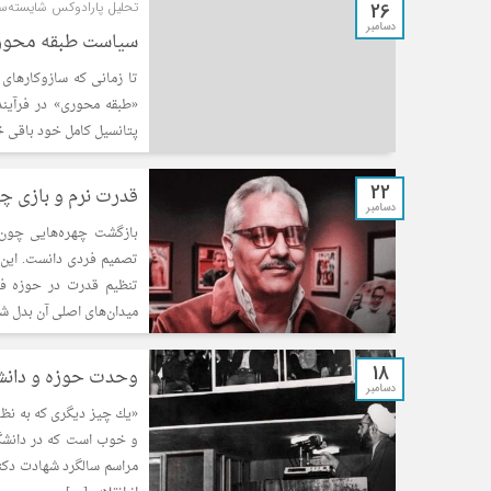
26
تحلیل پارادوکس شایسته‌سال
دسامبر
سیاست طبقه محوری 
تا زمانی که سازوکارها
«طبقه محوری» در فرآیند
پتانسیل کامل خود باقی خ
22
قدرت نرم و بازی چه
دسامبر
بازگشت چهره‌هایی چون م
تصمیم فردی دانست. این 
تنظیم قدرت در حوزه فر
میدان‌های اصلی آن بدل ش
18
وحدت حوزه و دانشگ
دسامبر
«یك چیز دیگری كه به نظر
و خوب است كه در دانشگا