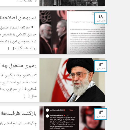
از انقلاب […]
18
تندروهای اصلاحطلب
دسامبر
روزنامه اعتماد متعل
جریان انقلابی و شخص سعی
کرد. همچنین این روزنامه
پراید ضد گلوله […]
13
رهبری مشغول چه ک
دسامبر
“در کانون یک درگیری تبل
است، خط این است” این جمل
فعالین فضای مجازی، رسان
سال […]
13
بازگشت ظرفیت‌ها؛ ب
دسامبر
چگونه می‌توانیم امکان با