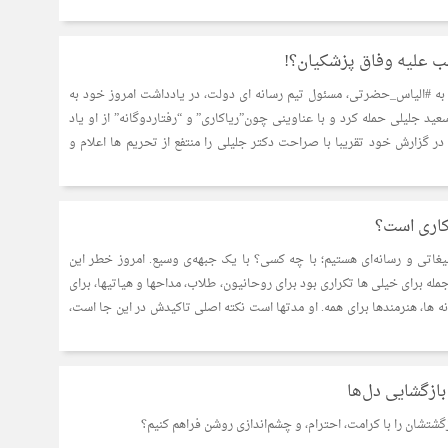
 علیه وفاق پزشکیان؟!
ق به #الیاس_حضرتی، مسئول تیم رسانه ای دولت، در یادداشت امروز خود به
د جلیلی حمله کرد و با عناوینی چون”ریاکاری” و “رفتاردوگانه” از او یاد
 در گزارش خود تقریبا با صراحت دکتر جلیلی را منتفع از تحریم ها اعلام و
اری است؟
یغاتی و رسانه‌ای هستیم؛ با چه کسی؟ با یک جبهه‌ی وسیع. امروز خطر این
ه برای خیلی ها تکراری بود برای روحانیون، طلاب، مداحها و هیاتیها، برای
ه ها، هنرمندها برای همه. او مدتها است نکته اصلی تاکیدش در این جا است،
ازگشایی دل‌ها
زگشتشان را با کرامت، احترام، و چشم‌اندازی روشن فراهم کنیم؟