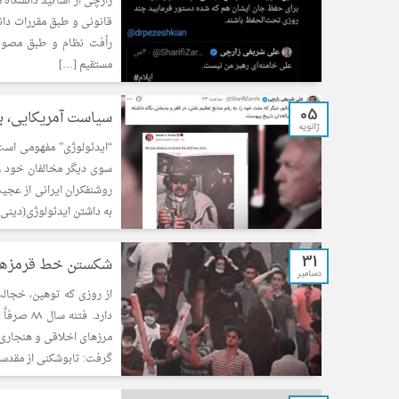
زارچی از اساتید دانشگاه 
قانونی و طبق مقررات دان
رأفت نظام و طبق مصوبه
مستقیم […]
05
سیاست آمریکایی، ب
ژانویه
“ایدئولوژی” مفهومی است 
سوی دیگر مخالفان خود را
روشنفکران ایرانی از عجی
به داشتن ایدئولوژی(دینی 
31
شکستن خط قرمزها؛ از فتنه ۸۸ تا عادی‌سا
دسامبر
از روزی که توهین، خجا
دارد. فت
مرزهای اخلاقی و هنجاری ج
گرفت: تابوشکنی از مقدس