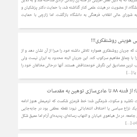
شریف که به دلیل نقش آفرینی در فتنه زن زندگی آزادی شناخته شد و به دلایل
شگاه، از عضویت در هیئت علمی کنار گذاشته شد، با حمایت دکتر پزشکیان و
 شورای عالی انقلاب فرهنگی به دانشگاه بازگشت. اما زارچی با حمایت
ی هویتی روشنفکری!!!
که جریان روشنفکری همواره تلاش داشته خود را مبرا از آن نشان دهد و از
 با چماق مفاهیم سرکوب کند. این جریان البته محدود به ایران نیست ولی
ب ترین مصادیق این نگرش خودمتناقض هستند. آنها درحالی مخالفان خود را
یا […]
زی توهین به مقدسات
لت نکشید و سکوت، شرمگین شد؛ خط قرمزی شکست که ترمیمش هنوز ادامه
نه سال ۸۸ صرفاً یک نزاع سیاسی یا اختلاف انتخاباتی نبود؛ نقطه عطفی بود در جابه‌جایی
امعه. در دل هیاهوی خیابان و التهاب رسانه‌ای، پدیده‌ای آرام اما عمیق شکل
ات […]